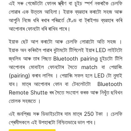
এই সৰু গেজেটটো ফোনৰ স্ক্ৰীণ বা চুইচ স্পৰ্শ নকৰাকৈ চেলফি
লোৱাৰ এক উত্তম আহিলা। ইয়াক ব্যৱহাৰ কৰাটো সহজ আৰু
আপুনি নিজে ধৰি ৰখাৰ পৰিৱৰ্তে ষ্টেণ্ড বা ট্ৰাইপড ব্যৱহাৰ কৰি
আপোনাৰ ফোনটো ধৰি ৰাখিব পাৰে।
ইয়াক ছেট আপ কৰাটো আৰু চেলফি লোৱাটো অতি সহজ ।
ইয়াক অন কৰিবলৈ পাৱাৰ বুটামটো টিপিলেই ইয়াৰ LED লাইটটো
জ্বলিব আৰু তাৰ পিছত Bluetooth pairing চুইচটো টিপি
আপোনাৰ মোবাইল ফোনটোৰ সৈতে match বা পেয়াৰিং
(pairing) কৰাব লাগিব । পেয়াৰিং সফল হলে LED টো নুমাই
যাব। মাত্ৰ আপোনাৰ ফোন বা টেবলেটটো Bluetooth
Remote Shutte ৰৰ সৈতে সংযোগ কৰক আৰু নিখুঁত ছবিখন
তোলক সহজতে ।
এই জনপ্ৰিয় সৰু ডিভাইচটোৰ দাম মাত্ৰ 250 টকা । চেলফি
প্ৰেমীসকলে এই উপহাৰটো নিশ্চিতভাৱে ভাল পাব।