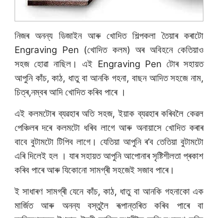
নিজৰ অনন্য ডিজাইন আৰু খোদিত শিল্পকলা তৈয়াৰ কৰাটো
Engraving Pen (খোদিত কলম) অৰ অবিহনে কেতিয়াও
সহজ হোৱা নাছিল। এই Engraving Pen টোৰ সহায়ত
আপুনি কাঁচ, কাঠ, ধাতু বা আনকি গহনা, বাছন আদিত সহজে নাম,
চিত্ৰ,নম্বৰ আদি খোদিত কৰিব পাৰে ।
এই কলমটোৰ ব্যৱহাৰ অতি সহজ, ইয়াক ব্যৱহাৰ কৰিবলৈ কেৱল
পেঞ্চিলৰ দৰে কলমটো ধৰিব লাগে আৰু অনায়াসে খোদিত কৰাৰ
বাবে বুটামটো টিপিব লাগে। যেতিয়া আপুনি ৰ’ব তেতিয়া বুটামটো
এৰি দিলেই হল । যাৰ সহায়ত আপুনি আপোনাৰ সৃষ্টিশীলতা প্ৰকাশ
কৰিব পাৰে আৰু যিকোনো সামগ্ৰী সহজেই সজাব পাৰে।
ই সাধাৰণ সামগ্ৰী যেনে কাঁচ, কাঠ, ধাতু বা আনকি গহনাকো এক
মাৰ্জিত আৰু অনন্য বস্তুলৈ ৰূপান্তৰিত কৰিব পাৰে বা