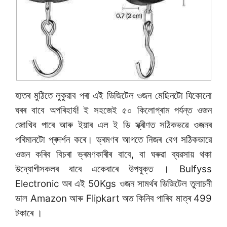
হাতৰ মুঠিতে লুকুৱাব পৰা এই ডিজিটেল ওজন মেছিনটো যিকোনো
ঘৰৰ বাবে অপৰিহাৰ্য! ই সহজেই ৫০ কিলোগ্ৰাম পৰ্যন্ত ওজন
জোখিব পাৰে আৰু ইয়াৰ এল ই ডি স্ক্ৰীণত সঠিকভৱে ওজনৰ
পৰিমানটো প্ৰদৰ্শন কৰে। ভ্ৰমণৰ আগতে নিজৰ বেগ সঠিকভাৱে
ওজন কৰিব বিচৰা ভ্ৰমণকাৰীৰ বাবে, বা ঘৰুৱা ব্যৱসায় থকা
উদ্যোগীসকলৰ বাবে একেবাৰে উপযুক্ত । Bulfyss
Electronic অৰ এই 50Kgs ওজন সামৰ্থৰ ডিজিটেল তুলাচনী
ডাল Amazon আৰু Flipkart অত কিনিব পাৰিব মাত্ৰ 499
টকাৰে ।