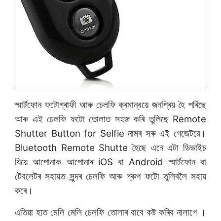
স্মাৰ্টফোন ফটোগ্ৰাফী আৰু চেলফি ক্ৰমান্বয়ে জনপ্ৰিয় হৈ পৰিছে
আৰু এই চেলফি ফটো তোলাত সহজ কৰি তুলিছে Remote
Shutter Button for Selfie নামৰ সৰু এই গেজেটৱে।
Bluetooth Remote Shutte হৈছে এনে এটা ডিভাইচ
যিয়ে আপোনাক আপোনাৰ iOS বা Android স্মাৰ্টফোন বা
টেবলেটৰ সহায়ত সুন্দৰ চেলফি আৰু গ্ৰুপ ফটো তুলিবলৈ সহায়
কৰে।
এতিয়া হাত মেলি মেলি চেলফি তোলাৰ বাবে কষ্ট কৰিব নালাগে ।