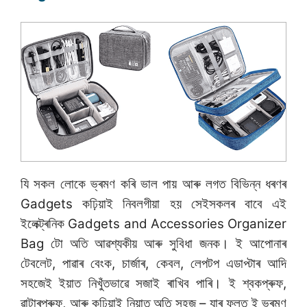
যি সকল লোকে ভ্ৰমণ কৰি ভাল পায় আৰু লগত বিভিন্ন ধৰণৰ
Gadgets কঢ়িয়াই নিবলগীয়া হয় সেইসকলৰ বাবে এই
ইলেক্ট্ৰনিক Gadgets and Accessories Organizer
Bag টো অতি আৱশ্যকীয় আৰু সুবিধা জনক। ই আপোনাৰ
টেবলেট, পাৱাৰ বেংক, চাৰ্জাৰ, কেবল, লেপটপ এডাপ্টাৰ আদি
সহজেই ইয়াত নিখুঁতভাৱে সজাই ৰাখিব পাৰি। ই শ্বকপ্ৰুফ,
ৱাটাৰপ্ৰুফ, আৰু কঢ়িয়াই নিয়াত অতি সহজ – যাৰ ফলত ই ভ্ৰমণ