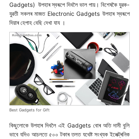
Gadgets) উপহাৰ স্বৰূপে দিবলৈ ভাল পায়। বিশেষকৈ যুৱক-
যুৱতী সকলৰ মাজত Electronic Gadgets উপহাৰ স্বৰূপে
দিয়াৰ হেপাহ বেছি দেখা যায ।
Best Gadgets for Gift
কিছুলোকে উপহাৰ দিবলৈ এই Gadgets বোৰ অতি দামী বুলি
ভাবে যদিও আচলতে ৫০০ টকাৰ তলত যথেষ্ট সংখ্যক ইলেক্ট্ৰনিক