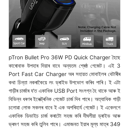
pTron Bullet Pro 36W PD Quick Charger হৈছে
কাৰোবাক উপহাৰ দিয়াৰ বাবে অন্যতম শ্ৰেষ্ঠ গেজেট। এই 3
Port Fast Car Charger অৰ সহায়ত মোবাইলৰ বেটাৰীৰ
কথা চিন্তা নকৰাকৈয়ে লং ড্ৰাইভ উপভোগ কৰিব পাৰি। ই এটা
গাড়ীৰ চাৰ্জাৰ য’ত একাধিক USB Port সংলগ্ন হৈ থাকে আৰু ই
বিভিন্ন ধৰণৰ ইলেক্ট্ৰনিক গেজেট চাৰ্জ দিব পাৰে। অত্যাধিক গাড়ী
চলোৱা লোক সকলৰ বাবে ই এক অপৰিহাৰ্য গেজেট। ই একেলগে
একাধিক ডিভাইচ চাৰ্জ কৰাটো সহজ কৰি দীঘলীয়া ড্ৰাইভ আৰু
ভ্ৰমণ সহজ কৰি তুলিব পাৰে। এমাজনত ইয়াৰ মূল্য মাত্ৰ 349