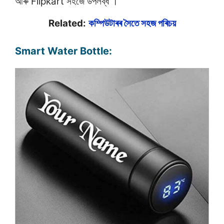
আৰু Flipkart সহজে উপলব্ধ ।
Related:
কম্পিউটাৰৰ সৈতে সহজ পৰিচয়
Smart Water Bottle: