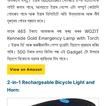
অপৰিহাৰ্য বস্তু। ইয়াৰ 1600mAh বেটাৰীয়ে ৫-৬ ঘণ্টালৈকে
লাইট জলাব পাৰে, আনহাতে ইয়াৰ লেম্পে এটা সম্পুৰ্ণ কোঠালি
পোহৰাব পাৰে আৰু ইয়াৰ টৰ্চলাইটে অতি উন্নতমানৰ আৰু দীৰ্ঘ
দূৰত্বৰ পোহৰ প্ৰদান কৰে।
মাত্ৰ 465 টকাত আমাজনৰ পৰা ক্ৰয় কৰক WOZIT
Kennede Gold Emergency Lamp with Torch
। ইয়াক টৰ্চ আৰু জৰুৰীকালীন লেম্প দুয়োটা হিচাপে ব্যৱহাৰ কৰিব
পাৰি। 500 টকাৰ তলত কিনিব পৰা এই Gadget টো উপহাৰ
হিচাপে যিকোনো বয়সৰ ব্যক্তিক দিব পাৰে।
View on Amazon
2-in-1 Rechargeable Bicycle Light and
Horn: