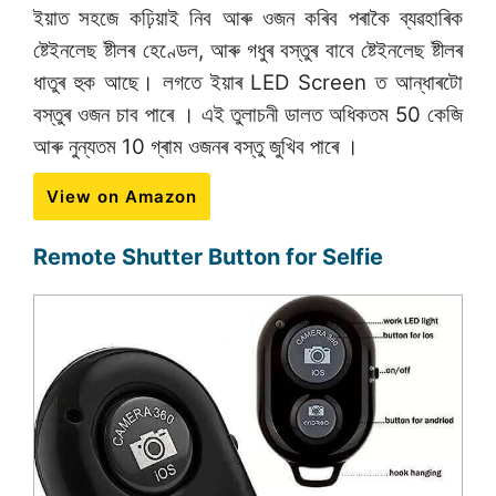
ইয়াত সহজে কঢ়িয়াই নিব আৰু ওজন কৰিব পৰাকৈ ব্যৱহাৰিক
ষ্টেইনলেছ ষ্টীলৰ হেণ্ডেল, আৰু গধুৰ বস্তুৰ বাবে ষ্টেইনলেছ ষ্টীলৰ
ধাতুৰ হুক আছে। লগতে ইয়াৰ LED Screen ত আন্ধাৰটো
বস্তুৰ ওজন চাব পাৰে । এই তুলাচনী ডালত অধিকতম 50 কেজি
আৰু নুন্যতম 10 গ্ৰাম ওজনৰ বস্তু জুখিব পাৰে ।
View on Amazon
Remote Shutter Button for Selfie