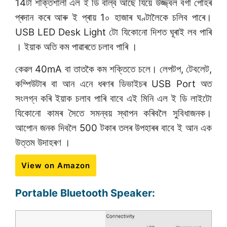
14টা শক্তিশালী এল ই ডি বাল্ব আছে যিয়ে উজ্জ্বল বগা পোহৰ
প্ৰদান কৰে আৰু ই প্ৰায় 1০ হাজাৰ ঘণ্টালৈকে চলিব পাৰে।
USB LED Desk Light টো যিকোনো দিশত ঘূৰাই লব পাৰি
। ইয়াক অতি কম পাৱাৰতে চলাব পাৰি ।
কেৱল 40mA বা তাতকৈ কম শক্তিতে চলে। লেপটপ, টেবলেট,
কম্পিউটাৰ বা আন এনে ধৰণৰ ডিভাইচৰ USB Port অত
সংলগ্ন কৰি ইয়াক চলাব পাৰি বাবে এই মিনি এল ই ডি লাইটো
যিকোনো কামৰ সৈতে সমন্বয় স্থাপন কৰিবলৈ সুবিধাজনক।
আপোন জনক দিবলৈ 500 টকাৰ তলৰ উপহাৰৰ বাবে ই আন এক
উত্তম উদাহৰণ ।
View on Amazon
Portable Bluetooth Speaker: