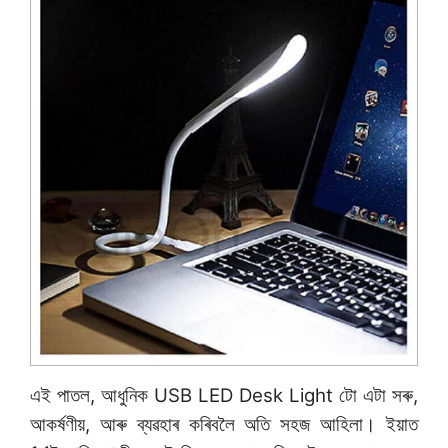
এই পাতল, আধুনিক USB LED Desk Light টো এটা সৰু,
আকৰ্ষণীয়, আৰু ব্যৱহাৰ কৰিবলৈ অতি সহজ আহিলা। ইয়াত