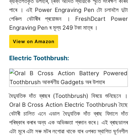
ব্যক্তিগতকৃত উপহাৰ, ট্ৰফী আদিত স্থায়ীকৈ স্মৃতি সংৰক্ষণ কৰিব
পাৰে । এই Power Engraving Pen টো চলাবলৈ দুটা
পেঞ্চিল বেটাৰীৰ প্ৰয়োজন । FreshDcart Power
Engraving Pen ৰ মূল্য 249 টকা মাত্ৰ ।
View on Amazon
Electric Toothbrush:
বৈদ্যুতিক দাঁত ব্ৰাছৰ (Toothbrush) বিষয়ে শুনিছেনে ।
Oral B Cross Action Electric Toothbrush হৈছে
বেটাৰী চালিত এনে এডাল বৈদ্যুতিক দাঁত ব্ৰাছ যিদালে দাঁত
পৰিষ্কাৰ কৰাৰ অন্য এক অভিজ্ঞতা প্ৰদান কৰে। এই ব্ৰাছডালৰ
এটা মূৰে এটা সৰু মটৰ লগোৱা থাকে যাৰ ওপৰত স্থাপিত ঘূৰ্ণনশীল