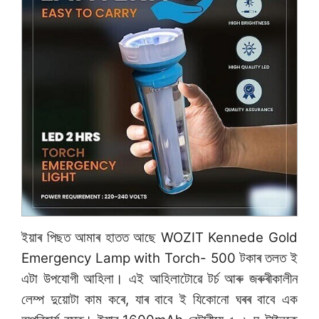
ইয়াৰ পিছত আমাৰ হাতত আছে WOZIT Kennede Gold
Emergency Lamp with Torch- 500 টকাৰ তলত ই
এটা উপযোগী আহিলা। এই আহিলাটোৱে টৰ্চ আৰু জৰুৰীকালীন
লেম্প দুয়োটা কাম কৰে, যাৰ বাবে ই যিকোনো ঘৰৰ বাবে এক