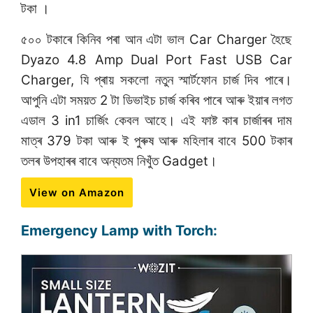
টকা ।
৫০০ টকাৰে কিনিব পৰা আন এটা ভাল Car Charger হৈছে
Dyazo 4.8 Amp Dual Port Fast USB Car
Charger, যি প্ৰায় সকলো নতুন স্মাৰ্টফোন চাৰ্জ দিব পাৰে।
আপুনি এটা সময়ত 2 টা ডিভাইচ চাৰ্জ কৰিব পাৰে আৰু ইয়াৰ লগত
এডাল 3 in1 চাৰ্জিং কেবল আহে। এই ফাষ্ট কাৰ চাৰ্জাৰৰ দাম
মাত্ৰ 379 টকা আৰু ই পুৰুষ আৰু মহিলাৰ বাবে 500 টকাৰ
তলৰ উপহাৰৰ বাবে অন্যতম নিখুঁত Gadget।
View on Amazon
Emergency Lamp with Torch: