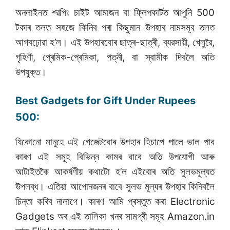
অনলাইনত শ্ৱপিং চাইট আমাজন বা ফ্লিপকাৰ্টত আপুনি 500
টকাৰ তলত সহজে কিনিব পৰা কিছুমান উপহাৰ নামসমূব তলত
আগবঢ়োৱা হ’ল। এই উপহাৰবোৰ ছাত্ৰ-ছাত্ৰী, ব্যৱসায়ী, খেলুৱৈ,
গৃহিণী, প্ৰেমিক-প্ৰেমিকা, পত্নী, বা স্বামীক দিবলৈ অতি
উপযুক্ত।
Best Gadgets for Gift Under Rupees
500:
যিকোনো মানুহে এই গেজেটবোৰ উপহাৰ হিচাপে পালে ভাল পাব
কাৰণ এই সমূহ বিভিন্ন কামৰ বাবে অতি উপযোগী আৰু
আটাইতকৈ আকৰ্ষণীয় কথাটো হ’ল এইবোৰ অতি সুলভমূল্যত
উপলব্ধ। এতিয়া আপোনজনৰ বাবে সুলভ মূল্যৰ উপহাৰ কিনিবলৈ
চিন্তা কৰিব নালাগে। কাৰণ আমি প্ৰস্তুত কৰা Electronic
Gadgets অৰ এই তালিকা খনৰ সামগ্ৰী সমূহ Amazon.in