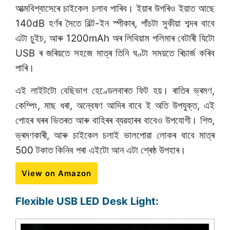
আত্মবিশ্বাসেৰে চাইকেল চলাব পাৰিব। ইয়াৰ উপৰিও ইয়াত আছে
140dB হৰ্ণৰ সৈতে বিল্ট-ইন স্পীকাৰ, পাঁচটা সুকীয়া শব্দৰ বাবে
এটা চুইচ, আৰু 1200mAh অৰ লিথিয়াম পলিমাৰ বেটাৰী যিটো
USB ৰ জৰিয়তে সহজে মাত্ৰ তিনি ঘণ্টা সময়তে ৰিচাৰ্জ কৰিব
পাৰি।
এই লাইটটো বেছিভাগ হেণ্ডেলবাৰত ফিট হয়। ৰাতিৰ ভ্ৰমণ,
কেম্পিং, মাছ ধৰা, অন্বেষণ আদিৰ বাবে ই অতি উপযুক্ত, এই
পোহৰ ঘৰৰ ভিতৰত আৰু বাহিৰৰ ব্যৱহাৰৰ বাবেও উপযোগী। শিশু,
ভ্ৰমণকাৰী, আৰু চাইকেল চলাই ভালপোৱা লোকৰ বাবে মাত্ৰ
500 টকাত কিনিব পৰা এইটো আন এটা শ্ৰেষ্ঠ উপহাৰ।
View on Amazon
Flexible USB LED Desk Light: