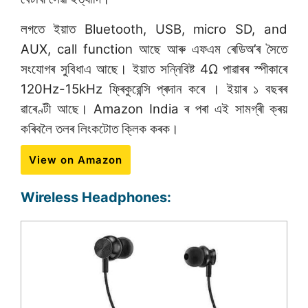
লগতে ইয়াত Bluetooth, USB, micro SD, and
AUX, call function আছে আৰু এফএম ৰেডিঅ’ৰ সৈতে
সংযোগৰ সুবিধাএ আছে। ইয়াত সন্নিবিষ্ট 4Ω পাৱাৰৰ স্পীকাৰে
120Hz-15kHz ফ্ৰিকুৱেন্সি প্ৰদান কৰে । ইয়াৰ ১ বছৰৰ
ৱাৰেণ্টী আছে। Amazon India ৰ পৰা এই সামগ্ৰী ক্ৰয়
কৰিবলৈ তলৰ লিংকটোত ক্লিক কৰক।
View on Amazon
Wireless Headphones: