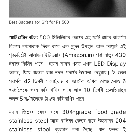
Best Gadgets for Gift for Rs 500
স্মাৰ্ট ৱাটাৰ বটল
: 500 মিলিলিটাৰ জোখৰ এই স্মাৰ্ট ৱাটাৰ বটলটো
বিশেষ কাৰোবাক দিবৰ বাবে এক সুন্দৰ উপহাৰ আৰু আপুনি এই
প্ৰডাক্টটো আমাজন ইণ্ডিয়াৰ (Amazon.in) পৰা মাত্ৰ 439
টকাত কিনিব পাৰে। ইয়াৰ সাফৰ খনত এখন LED Display
আছে, যিয়ে বটলত থকা তৰল পদাৰ্থৰ উষ্ণতা দেখুৱায়। ই তৰল
পদাৰ্থক 42 ডিগ্ৰী চেলছিয়াছ বা তাতকৈ অধিক তাপমাত্ৰাত 6
ঘণ্টালৈকে গৰম কৰি ৰাখিব পাৰে আৰু 10 ডিগ্ৰী চেলছিয়াছৰ
তলত 5 ঘণ্টালৈকে ঠাণ্ডা কৰি ৰাখিব পাৰে।
ইয়াৰ ভিতৰৰ বেৰৰ বাবে 304-grade food-grade
stainless steel আৰু বাহিৰৰ কেছৰ বাবে উচ্চমানৰ 204
stainless steel ব্যৱহাৰ কৰা হৈছে, যাৰ ফলত ই