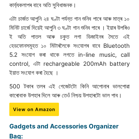
কাৰ্য্যকলাপৰ বাবে অতি সুবিধাজনক।
এটা চাৰ্জত আপুনি ২৪ ঘণ্টা পৰ্যন্ত গান শুনিব পাৰে আৰু মাত্ৰ ১০
মিনিট চাৰ্জে দিয়েই আপুনি ৩ ঘণ্টা গান শুনিব পাৰে । ইয়াৰ উপৰিও
ই অতি পাতল আৰু চকুত লগা ডিজাইনৰ সৈতে এই
হেডফোনসমূহত ১০ মিটাৰলৈকে সংযোগৰ বাবে Bluetooth
5.2 সংযোগ কৰা থাকে লগতে in-line music, call
control, এটা rechargeable 200mAh battery
ইয়াত সংযোগ কৰা হৈছে ।
500 টকাৰ তলৰ এই গেজেটটো কিনি আপোনাৰ ভালপোৱা
কাৰোবাক উপহাৰ দিলে আৰু তেওঁ নিশ্চয় উপহাৰটো ভাল পাব।
View on Amazon
Gadgets and Accessories Organizer
Bag: