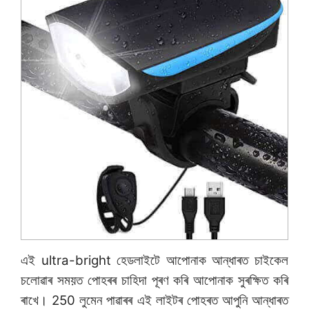
এই ultra-bright হেডলাইটে আপোনাক আন্ধাৰত চাইকেল
চলোৱাৰ সময়ত পোহৰৰ চাহিদা পূৰণ কৰি আপোনাক সুৰক্ষিত কৰি
ৰাখে। 250 লুমেন পাৱাৰৰ এই লাইটৰ পোহৰত আপুনি আন্ধাৰত