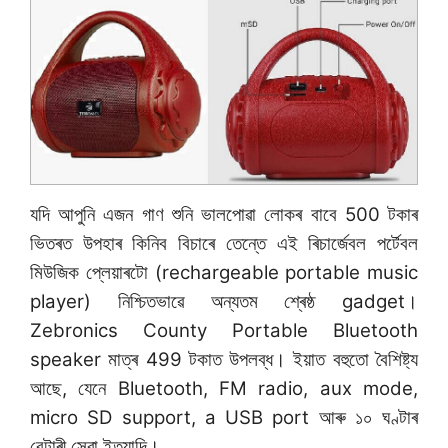
যদি আপুনি এজন গাণ শুনি ভালপোৱা লোকৰ বাবে 500 টকাৰ
ভিতৰত উপহাৰ কিনিব বিচাৰে তেন্তে এই ৰিচাৰ্জেবল পৰ্টেবল
মিউজিক প্লেয়াৰটো (rechargeable portable music
player) নিশ্চিতভাৱে অন্যতম শ্ৰেষ্ঠ gadget।
Zebronics County Portable Bluetooth
speaker মাত্ৰ 499 টকাত উপলব্ধ। ইয়াত বহুতো বৈশিষ্ট্য
আছে, যেনে Bluetooth, FM radio, aux mode,
micro SD support, a USB port আৰু ১০ ঘণ্টাৰ
বেটাৰী সেৱা ইত্যাদি।