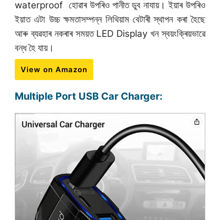
waterproof হোৱাৰ উপৰিও পানীত ডুব নাযায়। ইয়াৰ উপৰিও
ইয়াত এটা উচ্চ ক্ষমতাসম্পন্ন লিথিয়াম বেটাৰী স্থাপন কৰা হৈছে
আৰু ব্যৱহাৰ নকৰাৰ সময়ত LED Display খন স্বয়ংক্ৰিয়ভাৱে
বন্ধ হৈ যায়।
View on Amazon
Multiple Port USB Car Charger: