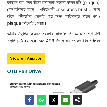
ব্ৰাছলে আপোনাৰ দাঁতত জমাহোৱা সকলো ফালৰ মলি (plaque)
বোৰ আঁতৰাই আনে । শক্তিশালী crisscross bristle বোৰে
দাঁতৰ গভীৰতালৈ সোমাই যায় আৰু ক্ষতিগ্ৰস্ত দাঁতৰ পৰাও
plaque আঁতৰাই পেলায়।
আমাৰ দৈনন্দিন জীৱনত ব্যৱহাৰ কৰিবলৈ ই অন্যতম উপযোগী
সঁজুলি। Amazon অত 499 টকাত এই গেজেট বিধ উপলব্ধ
।
View on Amazon
OTG Pen Drive