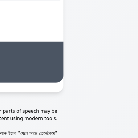
r parts of speech may be
tent using modern tools.
আৰু ইয়াক "যেনে আছে তেনেকৈয়ে"