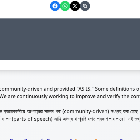
 community-driven and provided "AS IS." Some definitions o
 We are continuously working to improve and verify the con
নজন ব্যৱহাৰকাৰীয়ে আগবঢ়োৱা সমলৰ পৰা (community-driven) সংগ্ৰহ কৰা হৈছে 
ৰ্থ বা পদ (parts of speech) আদি অশুদ্ধ বা পুৰণি ৰূপত প্ৰকাশ পাব পাৰে। এই তথ