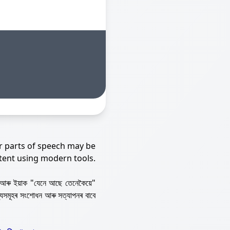
r parts of speech may be
tent using modern tools.
আৰু ইয়াক "যেনে আছে তেনেকৈয়ে"
্যসমূহৰ সংশোধন আৰু সত্যাপনৰ বাবে