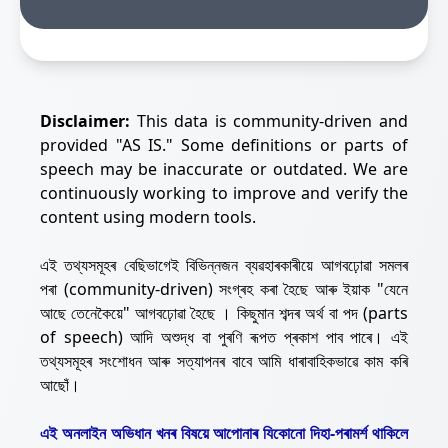
Disclaimer:
This data is community-driven and
provided "AS IS." Some definitions or parts of
speech may be inaccurate or outdated. We are
continuously working to improve and verify the
content using modern tools.
এই তথ্যসমূহৰ বেছিভাগেই বিভিন্নজন ব্যৱহাৰকাৰীয়ে আগবঢ়োৱা সমলৰ
পৰা (community-driven) সংগ্ৰহ কৰা হৈছে আৰু ইয়াক "যেনে
আছে তেনেকৈয়ে" আগবঢ়োৱা হৈছে । কিছুমান শব্দৰ অৰ্থ বা পদ (parts
of speech) আদি অশুদ্ধ বা পুৰণি ৰূপত প্ৰকাশ পাব পাৰে। এই
তথ্যসমূহৰ সংশোধন আৰু সত্যাপনৰ বাবে আমি ধাৰাবাহিকভাৱে কাম কৰি
আছোঁ।
এই অনলাইন অভিধান খনৰ বিষয়ে আপোনাৰ যিকোনো দিহা-পৰামৰ্শ থাকিলে