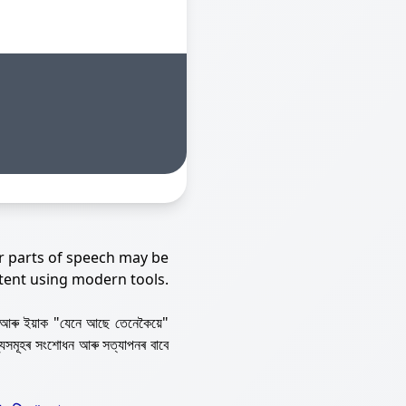
r parts of speech may be
tent using modern tools.
আৰু ইয়াক "যেনে আছে তেনেকৈয়ে"
্যসমূহৰ সংশোধন আৰু সত্যাপনৰ বাবে