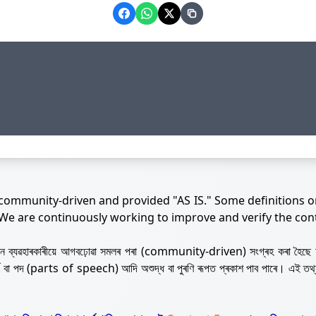
 community-driven and provided "AS IS." Some definitions o
 We are continuously working to improve and verify the con
নজন ব্যৱহাৰকাৰীয়ে আগবঢ়োৱা সমলৰ পৰা (community-driven) সংগ্ৰহ কৰা হৈছে 
ৰ্থ বা পদ (parts of speech) আদি অশুদ্ধ বা পুৰণি ৰূপত প্ৰকাশ পাব পাৰে। এই তথ