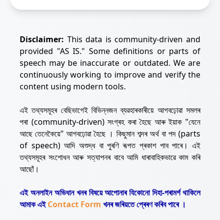
Disclaimer:
This data is community-driven and
provided "AS IS." Some definitions or parts of
speech may be inaccurate or outdated. We are
continuously working to improve and verify the
content using modern tools.
এই তথ্যসমূহৰ বেছিভাগেই বিভিন্নজন ব্যৱহাৰকাৰীয়ে আগবঢ়োৱা সমলৰ
পৰা (community-driven) সংগ্ৰহ কৰা হৈছে আৰু ইয়াক "যেনে
আছে তেনেকৈয়ে" আগবঢ়োৱা হৈছে । কিছুমান শব্দৰ অৰ্থ বা পদ (parts
of speech) আদি অশুদ্ধ বা পুৰণি ৰূপত প্ৰকাশ পাব পাৰে। এই
তথ্যসমূহৰ সংশোধন আৰু সত্যাপনৰ বাবে আমি ধাৰাবাহিকভাৱে কাম কৰি
আছোঁ।
এই অনলাইন অভিধান খনৰ বিষয়ে আপোনাৰ যিকোনো দিহা-পৰামৰ্শ থাকিলে
আমাক এই
Contact Form
খনৰ জৰিয়তে প্ৰেৰণ কৰিব পাৰে ।