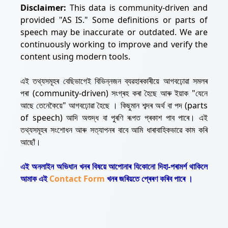
Disclaimer:
This data is community-driven and
provided "AS IS." Some definitions or parts of
speech may be inaccurate or outdated. We are
continuously working to improve and verify the
content using modern tools.
এই তথ্যসমূহৰ বেছিভাগেই বিভিন্নজন ব্যৱহাৰকাৰীয়ে আগবঢ়োৱা সমলৰ
পৰা (community-driven) সংগ্ৰহ কৰা হৈছে আৰু ইয়াক "যেনে
আছে তেনেকৈয়ে" আগবঢ়োৱা হৈছে । কিছুমান শব্দৰ অৰ্থ বা পদ (parts
of speech) আদি অশুদ্ধ বা পুৰণি ৰূপত প্ৰকাশ পাব পাৰে। এই
তথ্যসমূহৰ সংশোধন আৰু সত্যাপনৰ বাবে আমি ধাৰাবাহিকভাৱে কাম কৰি
আছোঁ।
এই অনলাইন অভিধান খনৰ বিষয়ে আপোনাৰ যিকোনো দিহা-পৰামৰ্শ থাকিলে
আমাক এই
Contact Form
খনৰ জৰিয়তে প্ৰেৰণ কৰিব পাৰে ।