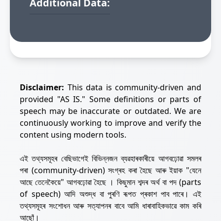
Additional Data:
Disclaimer:
This data is community-driven and
provided "AS IS." Some definitions or parts of
speech may be inaccurate or outdated. We are
continuously working to improve and verify the
content using modern tools.
এই তথ্যসমূহৰ বেছিভাগেই বিভিন্নজন ব্যৱহাৰকাৰীয়ে আগবঢ়োৱা সমলৰ
পৰা (community-driven) সংগ্ৰহ কৰা হৈছে আৰু ইয়াক "যেনে
আছে তেনেকৈয়ে" আগবঢ়োৱা হৈছে । কিছুমান শব্দৰ অৰ্থ বা পদ (parts
of speech) আদি অশুদ্ধ বা পুৰণি ৰূপত প্ৰকাশ পাব পাৰে। এই
তথ্যসমূহৰ সংশোধন আৰু সত্যাপনৰ বাবে আমি ধাৰাবাহিকভাৱে কাম কৰি
আছোঁ।