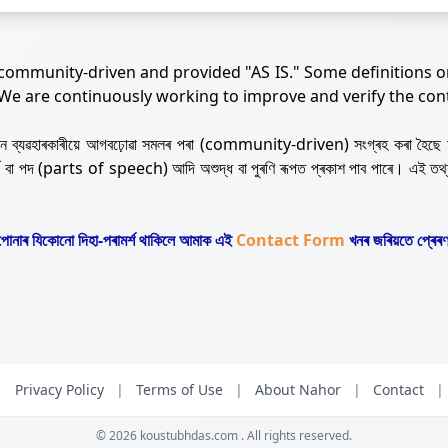
 community-driven and provided "AS IS." Some definitions o
 We are continuously working to improve and verify the con
নজন ব্যৱহাৰকাৰীয়ে আগবঢ়োৱা সমলৰ পৰা (community-driven) সংগ্ৰহ কৰা হৈছে 
ৰ্থ বা পদ (parts of speech) আদি অশুদ্ধ বা পুৰণি ৰূপত প্ৰকাশ পাব পাৰে। এই তথ
োনাৰ যিকোনো দিহা-পৰামৰ্শ থাকিলে আমাক এই
Contact Form
খনৰ জৰিয়তে প্ৰেৰণ
|
Privacy Policy
|
Terms of Use
|
About Nahor
|
Contact
|
© 2026
koustubhdas.com
. All rights reserved.