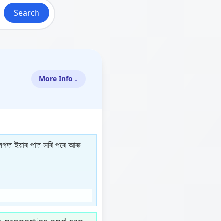
Search
More Info ↓
িৰ লগত ইয়াৰ পাত সৰি পৰে আৰু
c properties and can