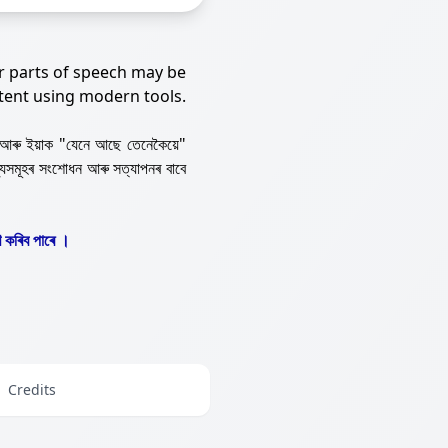
r parts of speech may be
tent using modern tools.
আৰু ইয়াক "যেনে আছে তেনেকৈয়ে"
্যসমূহৰ সংশোধন আৰু সত্যাপনৰ বাবে
 কৰিব পাৰে ।
Credits