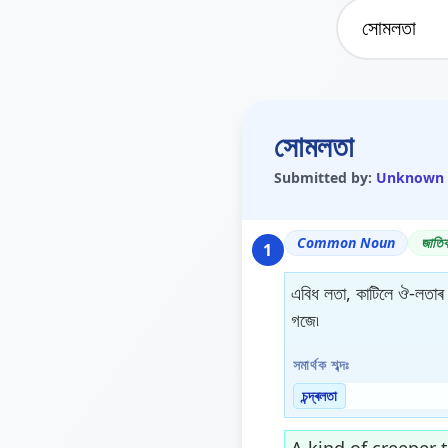
সোমলতা
Submitted by:
Unknown
Common Noun
জাতিব
1
এবিধ লতা, কাটিলে ঔ-লতাৰ ন
গজে৷
সমাৰ্থক শব্দঃ
চন্দ্ৰলতা
A kind of creeper 