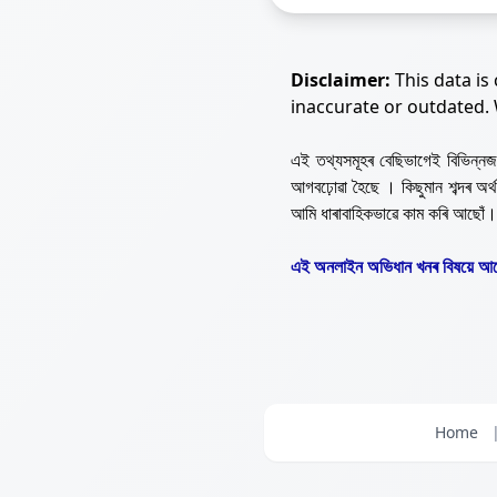
Disclaimer:
This data is
inaccurate or outdated.
এই তথ্যসমূহৰ বেছিভাগেই বিভিন্
আগবঢ়োৱা হৈছে । কিছুমান শব্দৰ অ
আমি ধাৰাবাহিকভাৱে কাম কৰি আছোঁ।
এই অনলাইন অভিধান খনৰ বিষয়ে আপ
Home