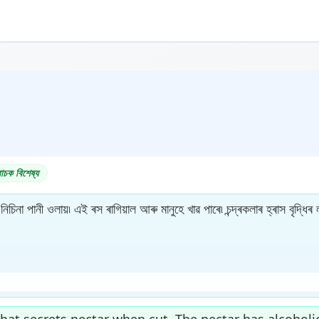
াচক বিশেষ্য
িচিনা পানী ওলায়৷ এই ৰস ৰাগিয়াল আৰু মানুহে খাৱ পাৰে৷ চন্দ্ৰকলাৰ হ্ৰাস বৃদ্ধ
that secrets nectar when cut. The nectar has alcoholi