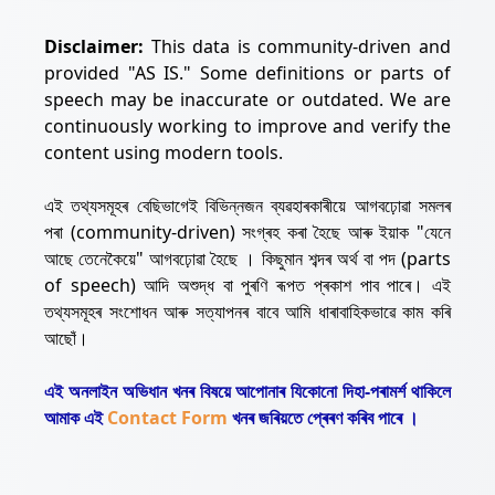
Disclaimer:
This data is community-driven and
provided "AS IS." Some definitions or parts of
speech may be inaccurate or outdated. We are
continuously working to improve and verify the
content using modern tools.
এই তথ্যসমূহৰ বেছিভাগেই বিভিন্নজন ব্যৱহাৰকাৰীয়ে আগবঢ়োৱা সমলৰ
পৰা (community-driven) সংগ্ৰহ কৰা হৈছে আৰু ইয়াক "যেনে
আছে তেনেকৈয়ে" আগবঢ়োৱা হৈছে । কিছুমান শব্দৰ অৰ্থ বা পদ (parts
of speech) আদি অশুদ্ধ বা পুৰণি ৰূপত প্ৰকাশ পাব পাৰে। এই
তথ্যসমূহৰ সংশোধন আৰু সত্যাপনৰ বাবে আমি ধাৰাবাহিকভাৱে কাম কৰি
আছোঁ।
এই অনলাইন অভিধান খনৰ বিষয়ে আপোনাৰ যিকোনো দিহা-পৰামৰ্শ থাকিলে
আমাক এই
Contact Form
খনৰ জৰিয়তে প্ৰেৰণ কৰিব পাৰে ।