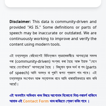
Disclaimer:
This data is community-driven and
provided "AS IS." Some definitions or parts of
speech may be inaccurate or outdated. We are
continuously working to improve and verify the
content using modern tools.
এই তথ্যসমূহৰ বেছিভাগেই বিভিন্নজন ব্যৱহাৰকাৰীয়ে আগবঢ়োৱা সমলৰ
পৰা (community-driven) সংগ্ৰহ কৰা হৈছে আৰু ইয়াক "যেনে
আছে তেনেকৈয়ে" আগবঢ়োৱা হৈছে । কিছুমান শব্দৰ অৰ্থ বা পদ (parts
of speech) আদি অশুদ্ধ বা পুৰণি ৰূপত প্ৰকাশ পাব পাৰে। এই
তথ্যসমূহৰ সংশোধন আৰু সত্যাপনৰ বাবে আমি ধাৰাবাহিকভাৱে কাম কৰি
আছোঁ।
এই অনলাইন অভিধান খনৰ বিষয়ে আপোনাৰ যিকোনো দিহা-পৰামৰ্শ থাকিলে
আমাক এই
Contact Form
খনৰ জৰিয়তে প্ৰেৰণ কৰিব পাৰে ।