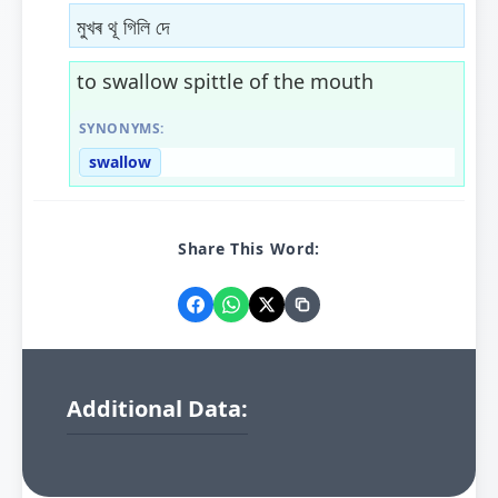
মুখৰ থূ গিলি দে
to swallow spittle of the mouth
SYNONYMS:
swallow
Share This Word:
Additional Data: