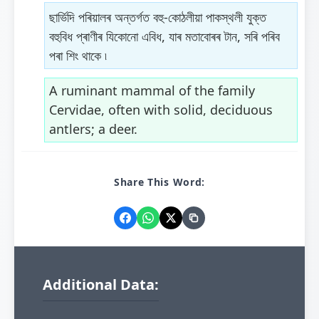
ছাৰ্ভিদি পৰিয়ালৰ অন্তৰ্গত বহু-কোঠলীয়া পাকস্থলী যুক্ত
বহুবিধ প্ৰাণীৰ যিকোনো এবিধ, যাৰ মতাবোৰৰ টান, সৰি পৰিব
পৰা শিং থাকে ৷
A ruminant mammal of the family
Cervidae, often with solid, deciduous
antlers; a deer.
Share This Word:
Additional Data: