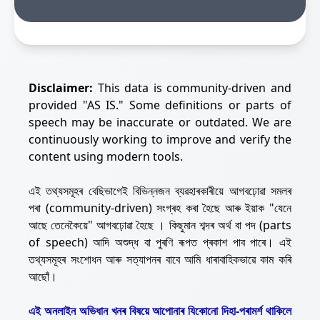
Disclaimer:
This data is community-driven and
provided "AS IS." Some definitions or parts of
speech may be inaccurate or outdated. We are
continuously working to improve and verify the
content using modern tools.
এই তথ্যসমূহৰ বেছিভাগেই বিভিন্নজন ব্যৱহাৰকাৰীয়ে আগবঢ়োৱা সমলৰ
পৰা (community-driven) সংগ্ৰহ কৰা হৈছে আৰু ইয়াক "যেনে
আছে তেনেকৈয়ে" আগবঢ়োৱা হৈছে । কিছুমান শব্দৰ অৰ্থ বা পদ (parts
of speech) আদি অশুদ্ধ বা পুৰণি ৰূপত প্ৰকাশ পাব পাৰে। এই
তথ্যসমূহৰ সংশোধন আৰু সত্যাপনৰ বাবে আমি ধাৰাবাহিকভাৱে কাম কৰি
আছোঁ।
এই অনলাইন অভিধান খনৰ বিষয়ে আপোনাৰ যিকোনো দিহা-পৰামৰ্শ থাকিলে