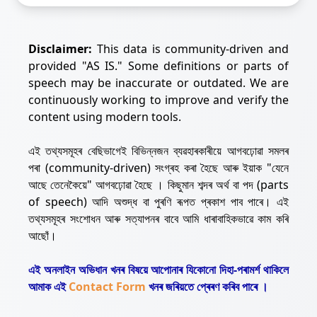
Disclaimer:
This data is community-driven and
provided "AS IS." Some definitions or parts of
speech may be inaccurate or outdated. We are
continuously working to improve and verify the
content using modern tools.
এই তথ্যসমূহৰ বেছিভাগেই বিভিন্নজন ব্যৱহাৰকাৰীয়ে আগবঢ়োৱা সমলৰ
পৰা (community-driven) সংগ্ৰহ কৰা হৈছে আৰু ইয়াক "যেনে
আছে তেনেকৈয়ে" আগবঢ়োৱা হৈছে । কিছুমান শব্দৰ অৰ্থ বা পদ (parts
of speech) আদি অশুদ্ধ বা পুৰণি ৰূপত প্ৰকাশ পাব পাৰে। এই
তথ্যসমূহৰ সংশোধন আৰু সত্যাপনৰ বাবে আমি ধাৰাবাহিকভাৱে কাম কৰি
আছোঁ।
এই অনলাইন অভিধান খনৰ বিষয়ে আপোনাৰ যিকোনো দিহা-পৰামৰ্শ থাকিলে
আমাক এই
Contact Form
খনৰ জৰিয়তে প্ৰেৰণ কৰিব পাৰে ।