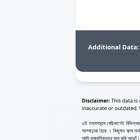
Additional Data:
Disclaimer:
This data is
inaccurate or outdated.
এই তথ্যসমূহৰ বেছিভাগেই বিভিন্
আগবঢ়োৱা হৈছে । কিছুমান শব্দৰ অ
আমি ধাৰাবাহিকভাৱে কাম কৰি আছোঁ।