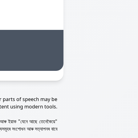
r parts of speech may be
tent using modern tools.
আৰু ইয়াক "যেনে আছে তেনেকৈয়ে"
্যসমূহৰ সংশোধন আৰু সত্যাপনৰ বাবে