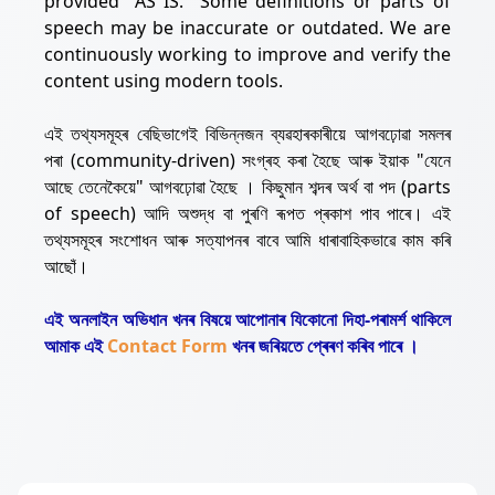
provided "AS IS." Some definitions or parts of
speech may be inaccurate or outdated. We are
continuously working to improve and verify the
content using modern tools.
এই তথ্যসমূহৰ বেছিভাগেই বিভিন্নজন ব্যৱহাৰকাৰীয়ে আগবঢ়োৱা সমলৰ
পৰা (community-driven) সংগ্ৰহ কৰা হৈছে আৰু ইয়াক "যেনে
আছে তেনেকৈয়ে" আগবঢ়োৱা হৈছে । কিছুমান শব্দৰ অৰ্থ বা পদ (parts
of speech) আদি অশুদ্ধ বা পুৰণি ৰূপত প্ৰকাশ পাব পাৰে। এই
তথ্যসমূহৰ সংশোধন আৰু সত্যাপনৰ বাবে আমি ধাৰাবাহিকভাৱে কাম কৰি
আছোঁ।
এই অনলাইন অভিধান খনৰ বিষয়ে আপোনাৰ যিকোনো দিহা-পৰামৰ্শ থাকিলে
আমাক এই
Contact Form
খনৰ জৰিয়তে প্ৰেৰণ কৰিব পাৰে ।