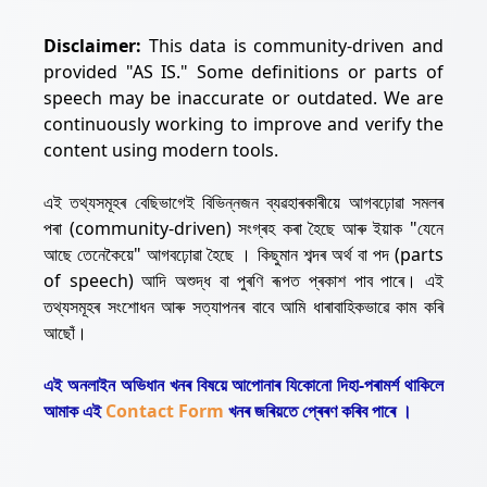
Disclaimer:
This data is community-driven and
provided "AS IS." Some definitions or parts of
speech may be inaccurate or outdated. We are
continuously working to improve and verify the
content using modern tools.
এই তথ্যসমূহৰ বেছিভাগেই বিভিন্নজন ব্যৱহাৰকাৰীয়ে আগবঢ়োৱা সমলৰ
পৰা (community-driven) সংগ্ৰহ কৰা হৈছে আৰু ইয়াক "যেনে
আছে তেনেকৈয়ে" আগবঢ়োৱা হৈছে । কিছুমান শব্দৰ অৰ্থ বা পদ (parts
of speech) আদি অশুদ্ধ বা পুৰণি ৰূপত প্ৰকাশ পাব পাৰে। এই
তথ্যসমূহৰ সংশোধন আৰু সত্যাপনৰ বাবে আমি ধাৰাবাহিকভাৱে কাম কৰি
আছোঁ।
এই অনলাইন অভিধান খনৰ বিষয়ে আপোনাৰ যিকোনো দিহা-পৰামৰ্শ থাকিলে
আমাক এই
Contact Form
খনৰ জৰিয়তে প্ৰেৰণ কৰিব পাৰে ।