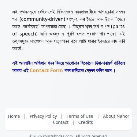
এই তথ্যসমূহৰ বেছিভাগেই বিভিন্নজন ব্যৱহাৰকাৰীয়ে আগবঢ়োৱা সমলৰ
পৰা (community-driven) সংগ্ৰহ কৰা হৈছে আৰু ইয়াক "যেনে
আছে তেনেকৈয়ে" আগবঢ়োৱা হৈছে । কিছুমান শব্দৰ অৰ্থ বা পদ (parts
of speech) আদি অশুদ্ধ বা পুৰণি ৰূপত প্ৰকাশ পাব পাৰে। এই
তথ্যসমূহৰ সংশোধন আৰু সত্যাপনৰ বাবে আমি ধাৰাবাহিকভাৱে কাম কৰি
আছোঁ।
এই অনলাইন অভিধান খনৰ বিষয়ে আপোনাৰ যিকোনো দিহা-পৰামৰ্শ থাকিলে
আমাক এই
Contact Form
খনৰ জৰিয়তে প্ৰেৰণ কৰিব পাৰে ।
Home
|
Privacy Policy
|
Terms of Use
|
About Nahor
|
Contact
|
Credits
© 2026
koustubhdas.com
. All rights reserved.