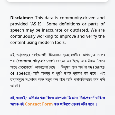
Disclaimer:
This data is community-driven and
provided "AS IS." Some definitions or parts of
speech may be inaccurate or outdated. We are
continuously working to improve and verify the
content using modern tools.
এই তথ্যসমূহৰ বেছিভাগেই বিভিন্নজন ব্যৱহাৰকাৰীয়ে আগবঢ়োৱা সমলৰ
পৰা (community-driven) সংগ্ৰহ কৰা হৈছে আৰু ইয়াক "যেনে
আছে তেনেকৈয়ে" আগবঢ়োৱা হৈছে । কিছুমান শব্দৰ অৰ্থ বা পদ (parts
of speech) আদি অশুদ্ধ বা পুৰণি ৰূপত প্ৰকাশ পাব পাৰে। এই
তথ্যসমূহৰ সংশোধন আৰু সত্যাপনৰ বাবে আমি ধাৰাবাহিকভাৱে কাম কৰি
আছোঁ।
এই অনলাইন অভিধান খনৰ বিষয়ে আপোনাৰ যিকোনো দিহা-পৰামৰ্শ থাকিলে
আমাক এই
Contact Form
খনৰ জৰিয়তে প্ৰেৰণ কৰিব পাৰে ।