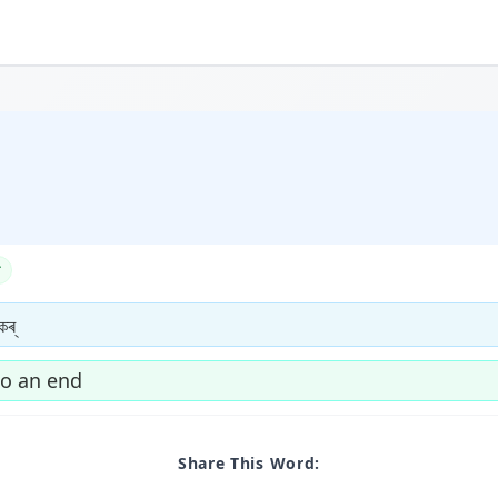
কৰ্
to an end
Share This Word: