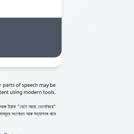
r parts of speech may be
tent using modern tools.
আৰু ইয়াক "যেনে আছে তেনেকৈয়ে"
্যসমূহৰ সংশোধন আৰু সত্যাপনৰ বাবে