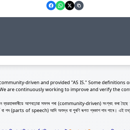
 community-driven and provided "AS IS." Some definitions o
 We are continuously working to improve and verify the con
নজন ব্যৱহাৰকাৰীয়ে আগবঢ়োৱা সমলৰ পৰা (community-driven) সংগ্ৰহ কৰা হৈছে 
ৰ্থ বা পদ (parts of speech) আদি অশুদ্ধ বা পুৰণি ৰূপত প্ৰকাশ পাব পাৰে। এই তথ