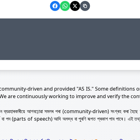
 community-driven and provided "AS IS." Some definitions o
 We are continuously working to improve and verify the con
নজন ব্যৱহাৰকাৰীয়ে আগবঢ়োৱা সমলৰ পৰা (community-driven) সংগ্ৰহ কৰা হৈছে 
ৰ্থ বা পদ (parts of speech) আদি অশুদ্ধ বা পুৰণি ৰূপত প্ৰকাশ পাব পাৰে। এই তথ