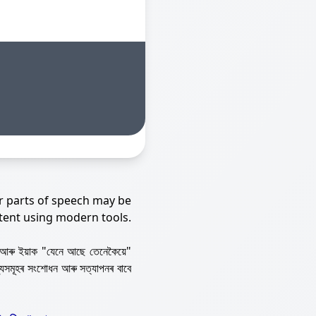
r parts of speech may be
tent using modern tools.
আৰু ইয়াক "যেনে আছে তেনেকৈয়ে"
্যসমূহৰ সংশোধন আৰু সত্যাপনৰ বাবে