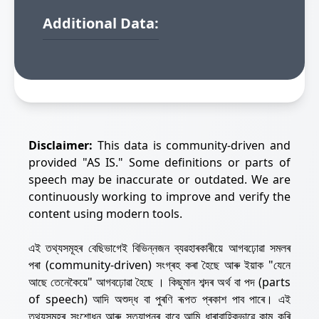
Additional Data:
Disclaimer:
This data is community-driven and
provided "AS IS." Some definitions or parts of
speech may be inaccurate or outdated. We are
continuously working to improve and verify the
content using modern tools.
এই তথ্যসমূহৰ বেছিভাগেই বিভিন্নজন ব্যৱহাৰকাৰীয়ে আগবঢ়োৱা সমলৰ
পৰা (community-driven) সংগ্ৰহ কৰা হৈছে আৰু ইয়াক "যেনে
আছে তেনেকৈয়ে" আগবঢ়োৱা হৈছে । কিছুমান শব্দৰ অৰ্থ বা পদ (parts
of speech) আদি অশুদ্ধ বা পুৰণি ৰূপত প্ৰকাশ পাব পাৰে। এই
তথ্যসমূহৰ সংশোধন আৰু সত্যাপনৰ বাবে আমি ধাৰাবাহিকভাৱে কাম কৰি