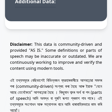
Additional Data:
Disclaimer:
This data is community-driven and
provided "AS IS." Some definitions or parts of
speech may be inaccurate or outdated. We are
continuously working to improve and verify the
content using modern tools.
এই তথ্যসমূহৰ বেছিভাগেই বিভিন্নজন ব্যৱহাৰকাৰীয়ে আগবঢ়োৱা সমলৰ
পৰা (community-driven) সংগ্ৰহ কৰা হৈছে আৰু ইয়াক "যেনে
আছে তেনেকৈয়ে" আগবঢ়োৱা হৈছে । কিছুমান শব্দৰ অৰ্থ বা পদ (parts
of speech) আদি অশুদ্ধ বা পুৰণি ৰূপত প্ৰকাশ পাব পাৰে। এই
তথ্যসমূহৰ সংশোধন আৰু সত্যাপনৰ বাবে আমি ধাৰাবাহিকভাৱে কাম কৰি
আছোঁ।