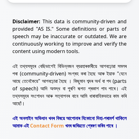
Disclaimer:
This data is community-driven and
provided "AS IS." Some definitions or parts of
speech may be inaccurate or outdated. We are
continuously working to improve and verify the
content using modern tools.
এই তথ্যসমূহৰ বেছিভাগেই বিভিন্নজন ব্যৱহাৰকাৰীয়ে আগবঢ়োৱা সমলৰ
পৰা (community-driven) সংগ্ৰহ কৰা হৈছে আৰু ইয়াক "যেনে
আছে তেনেকৈয়ে" আগবঢ়োৱা হৈছে । কিছুমান শব্দৰ অৰ্থ বা পদ (parts
of speech) আদি অশুদ্ধ বা পুৰণি ৰূপত প্ৰকাশ পাব পাৰে। এই
তথ্যসমূহৰ সংশোধন আৰু সত্যাপনৰ বাবে আমি ধাৰাবাহিকভাৱে কাম কৰি
আছোঁ।
এই অনলাইন অভিধান খনৰ বিষয়ে আপোনাৰ যিকোনো দিহা-পৰামৰ্শ থাকিলে
আমাক এই
Contact Form
খনৰ জৰিয়তে প্ৰেৰণ কৰিব পাৰে ।