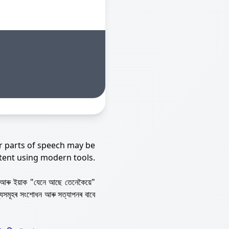
r parts of speech may be
tent using modern tools.
আৰু ইয়াক "যেনে আছে তেনেকৈয়ে"
্যসমূহৰ সংশোধন আৰু সত্যাপনৰ বাবে