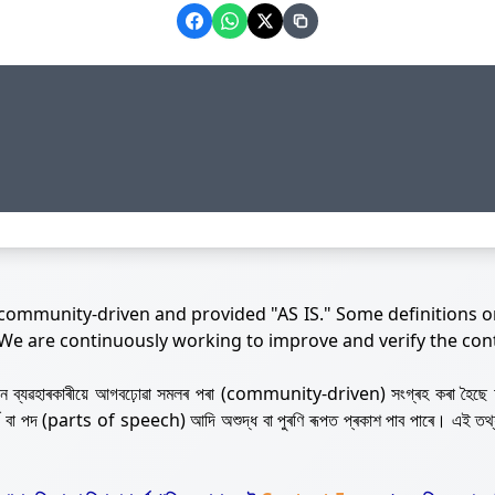
 community-driven and provided "AS IS." Some definitions o
 We are continuously working to improve and verify the con
নজন ব্যৱহাৰকাৰীয়ে আগবঢ়োৱা সমলৰ পৰা (community-driven) সংগ্ৰহ কৰা হৈছে 
ৰ্থ বা পদ (parts of speech) আদি অশুদ্ধ বা পুৰণি ৰূপত প্ৰকাশ পাব পাৰে। এই তথ