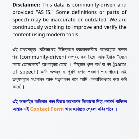
Disclaimer:
This data is community-driven and
provided "AS IS." Some definitions or parts of
speech may be inaccurate or outdated. We are
continuously working to improve and verify the
content using modern tools.
এই তথ্যসমূহৰ বেছিভাগেই বিভিন্নজন ব্যৱহাৰকাৰীয়ে আগবঢ়োৱা সমলৰ
পৰা (community-driven) সংগ্ৰহ কৰা হৈছে আৰু ইয়াক "যেনে
আছে তেনেকৈয়ে" আগবঢ়োৱা হৈছে । কিছুমান শব্দৰ অৰ্থ বা পদ (parts
of speech) আদি অশুদ্ধ বা পুৰণি ৰূপত প্ৰকাশ পাব পাৰে। এই
তথ্যসমূহৰ সংশোধন আৰু সত্যাপনৰ বাবে আমি ধাৰাবাহিকভাৱে কাম কৰি
আছোঁ।
এই অনলাইন অভিধান খনৰ বিষয়ে আপোনাৰ যিকোনো দিহা-পৰামৰ্শ থাকিলে
আমাক এই
Contact Form
খনৰ জৰিয়তে প্ৰেৰণ কৰিব পাৰে ।