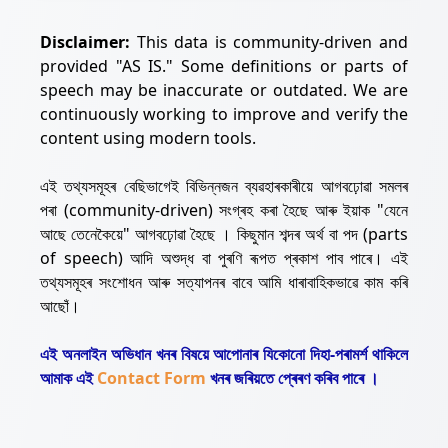
Disclaimer:
This data is community-driven and
provided "AS IS." Some definitions or parts of
speech may be inaccurate or outdated. We are
continuously working to improve and verify the
content using modern tools.
এই তথ্যসমূহৰ বেছিভাগেই বিভিন্নজন ব্যৱহাৰকাৰীয়ে আগবঢ়োৱা সমলৰ
পৰা (community-driven) সংগ্ৰহ কৰা হৈছে আৰু ইয়াক "যেনে
আছে তেনেকৈয়ে" আগবঢ়োৱা হৈছে । কিছুমান শব্দৰ অৰ্থ বা পদ (parts
of speech) আদি অশুদ্ধ বা পুৰণি ৰূপত প্ৰকাশ পাব পাৰে। এই
তথ্যসমূহৰ সংশোধন আৰু সত্যাপনৰ বাবে আমি ধাৰাবাহিকভাৱে কাম কৰি
আছোঁ।
এই অনলাইন অভিধান খনৰ বিষয়ে আপোনাৰ যিকোনো দিহা-পৰামৰ্শ থাকিলে
আমাক এই
Contact Form
খনৰ জৰিয়তে প্ৰেৰণ কৰিব পাৰে ।