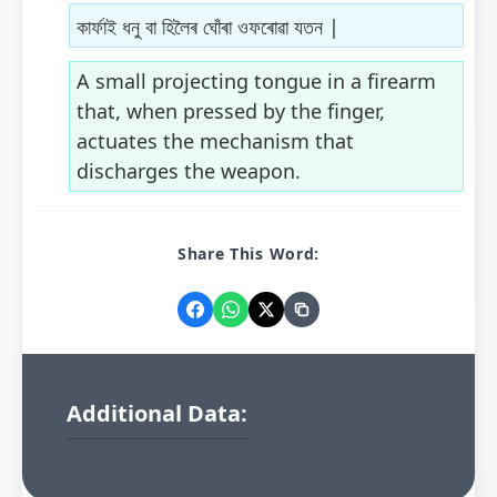
কাৰ্ফাই ধনু বা হিলৈৰ ঘোঁৰা ওফৰোৱা যতন |
A small projecting tongue in a firearm
that, when pressed by the finger,
actuates the mechanism that
discharges the weapon.
Share This Word:
Additional Data: