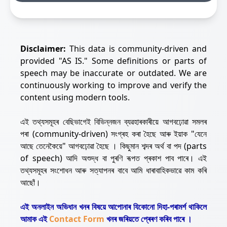
Disclaimer:
This data is community-driven and
provided "AS IS." Some definitions or parts of
speech may be inaccurate or outdated. We are
continuously working to improve and verify the
content using modern tools.
এই তথ্যসমূহৰ বেছিভাগেই বিভিন্নজন ব্যৱহাৰকাৰীয়ে আগবঢ়োৱা সমলৰ
পৰা (community-driven) সংগ্ৰহ কৰা হৈছে আৰু ইয়াক "যেনে
আছে তেনেকৈয়ে" আগবঢ়োৱা হৈছে । কিছুমান শব্দৰ অৰ্থ বা পদ (parts
of speech) আদি অশুদ্ধ বা পুৰণি ৰূপত প্ৰকাশ পাব পাৰে। এই
তথ্যসমূহৰ সংশোধন আৰু সত্যাপনৰ বাবে আমি ধাৰাবাহিকভাৱে কাম কৰি
আছোঁ।
এই অনলাইন অভিধান খনৰ বিষয়ে আপোনাৰ যিকোনো দিহা-পৰামৰ্শ থাকিলে
আমাক এই
Contact Form
খনৰ জৰিয়তে প্ৰেৰণ কৰিব পাৰে ।