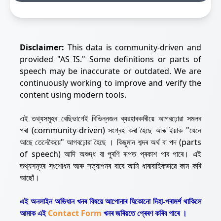
Disclaimer:
This data is community-driven and
provided "AS IS." Some definitions or parts of
speech may be inaccurate or outdated. We are
continuously working to improve and verify the
content using modern tools.
এই তথ্যসমূহৰ বেছিভাগেই বিভিন্নজন ব্যৱহাৰকাৰীয়ে আগবঢ়োৱা সমলৰ
পৰা (community-driven) সংগ্ৰহ কৰা হৈছে আৰু ইয়াক "যেনে
আছে তেনেকৈয়ে" আগবঢ়োৱা হৈছে । কিছুমান শব্দৰ অৰ্থ বা পদ (parts
of speech) আদি অশুদ্ধ বা পুৰণি ৰূপত প্ৰকাশ পাব পাৰে। এই
তথ্যসমূহৰ সংশোধন আৰু সত্যাপনৰ বাবে আমি ধাৰাবাহিকভাৱে কাম কৰি
আছোঁ।
এই অনলাইন অভিধান খনৰ বিষয়ে আপোনাৰ যিকোনো দিহা-পৰামৰ্শ থাকিলে
আমাক এই
Contact Form
খনৰ জৰিয়তে প্ৰেৰণ কৰিব পাৰে ।