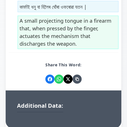
কাৰ্ফাই ধনু বা হিলৈৰ ঘোঁৰা ওফৰোৱা যতন |
A small projecting tongue in a firearm
that, when pressed by the finger,
actuates the mechanism that
discharges the weapon.
Share This Word:
Additional Data: