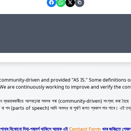
 community-driven and provided "AS IS." Some definitions o
 We are continuously working to improve and verify the con
নজন ব্যৱহাৰকাৰীয়ে আগবঢ়োৱা সমলৰ পৰা (community-driven) সংগ্ৰহ কৰা হৈছে 
ৰ্থ বা পদ (parts of speech) আদি অশুদ্ধ বা পুৰণি ৰূপত প্ৰকাশ পাব পাৰে। এই তথ
োনাৰ যিকোনো দিহা-পৰামৰ্শ থাকিলে আমাক এই
Contact Form
খনৰ জৰিয়তে প্ৰেৰণ