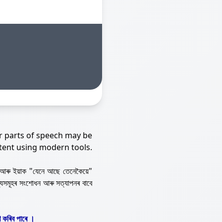
r parts of speech may be
tent using modern tools.
আৰু ইয়াক "যেনে আছে তেনেকৈয়ে"
্যসমূহৰ সংশোধন আৰু সত্যাপনৰ বাবে
 কৰিব পাৰে ।