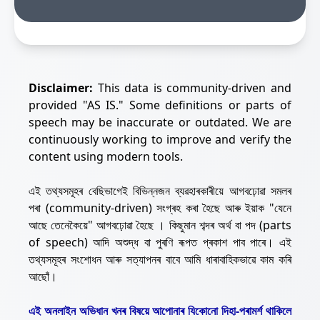
Disclaimer:
This data is community-driven and
provided "AS IS." Some definitions or parts of
speech may be inaccurate or outdated. We are
continuously working to improve and verify the
content using modern tools.
এই তথ্যসমূহৰ বেছিভাগেই বিভিন্নজন ব্যৱহাৰকাৰীয়ে আগবঢ়োৱা সমলৰ
পৰা (community-driven) সংগ্ৰহ কৰা হৈছে আৰু ইয়াক "যেনে
আছে তেনেকৈয়ে" আগবঢ়োৱা হৈছে । কিছুমান শব্দৰ অৰ্থ বা পদ (parts
of speech) আদি অশুদ্ধ বা পুৰণি ৰূপত প্ৰকাশ পাব পাৰে। এই
তথ্যসমূহৰ সংশোধন আৰু সত্যাপনৰ বাবে আমি ধাৰাবাহিকভাৱে কাম কৰি
আছোঁ।
এই অনলাইন অভিধান খনৰ বিষয়ে আপোনাৰ যিকোনো দিহা-পৰামৰ্শ থাকিলে