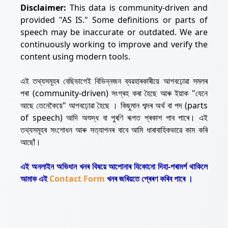
Disclaimer:
This data is community-driven and
provided "AS IS." Some definitions or parts of
speech may be inaccurate or outdated. We are
continuously working to improve and verify the
content using modern tools.
এই তথ্যসমূহৰ বেছিভাগেই বিভিন্নজন ব্যৱহাৰকাৰীয়ে আগবঢ়োৱা সমলৰ
পৰা (community-driven) সংগ্ৰহ কৰা হৈছে আৰু ইয়াক "যেনে
আছে তেনেকৈয়ে" আগবঢ়োৱা হৈছে । কিছুমান শব্দৰ অৰ্থ বা পদ (parts
of speech) আদি অশুদ্ধ বা পুৰণি ৰূপত প্ৰকাশ পাব পাৰে। এই
তথ্যসমূহৰ সংশোধন আৰু সত্যাপনৰ বাবে আমি ধাৰাবাহিকভাৱে কাম কৰি
আছোঁ।
এই অনলাইন অভিধান খনৰ বিষয়ে আপোনাৰ যিকোনো দিহা-পৰামৰ্শ থাকিলে
আমাক এই
Contact Form
খনৰ জৰিয়তে প্ৰেৰণ কৰিব পাৰে ।