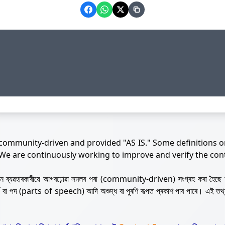
 community-driven and provided "AS IS." Some definitions o
 We are continuously working to improve and verify the con
নজন ব্যৱহাৰকাৰীয়ে আগবঢ়োৱা সমলৰ পৰা (community-driven) সংগ্ৰহ কৰা হৈছে 
ৰ্থ বা পদ (parts of speech) আদি অশুদ্ধ বা পুৰণি ৰূপত প্ৰকাশ পাব পাৰে। এই তথ