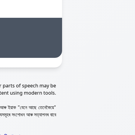
r parts of speech may be
tent using modern tools.
আৰু ইয়াক "যেনে আছে তেনেকৈয়ে"
্যসমূহৰ সংশোধন আৰু সত্যাপনৰ বাবে