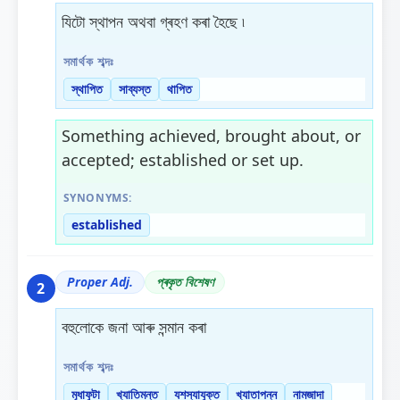
যিটো স্থাপন অথবা গ্ৰহণ কৰা হৈছে ৷
সমাৰ্থক শব্দঃ
স্থাপিত
সাব্যস্ত
থাপিত
Something achieved, brought about, or
accepted; established or set up.
SYNONYMS:
established
Proper Adj.
প্ৰকৃত বিশেষণ
2
বহুলোকে জনা আৰু সন্মান কৰা
সমাৰ্থক শব্দঃ
মূধাফুটা
খ্যাতিমন্ত
যশস্যাযুক্ত
খ্যাতাপন্ন
নামজাদা