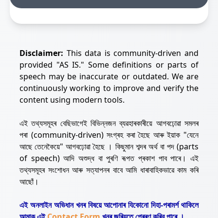
Disclaimer:
This data is community-driven and
provided "AS IS." Some definitions or parts of
speech may be inaccurate or outdated. We are
continuously working to improve and verify the
content using modern tools.
এই তথ্যসমূহৰ বেছিভাগেই বিভিন্নজন ব্যৱহাৰকাৰীয়ে আগবঢ়োৱা সমলৰ
পৰা (community-driven) সংগ্ৰহ কৰা হৈছে আৰু ইয়াক "যেনে
আছে তেনেকৈয়ে" আগবঢ়োৱা হৈছে । কিছুমান শব্দৰ অৰ্থ বা পদ (parts
of speech) আদি অশুদ্ধ বা পুৰণি ৰূপত প্ৰকাশ পাব পাৰে। এই
তথ্যসমূহৰ সংশোধন আৰু সত্যাপনৰ বাবে আমি ধাৰাবাহিকভাৱে কাম কৰি
আছোঁ।
এই অনলাইন অভিধান খনৰ বিষয়ে আপোনাৰ যিকোনো দিহা-পৰামৰ্শ থাকিলে
আমাক এই
Contact Form
খনৰ জৰিয়তে প্ৰেৰণ কৰিব পাৰে ।