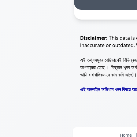
Disclaimer:
This data is
inaccurate or outdated.
এই তথ্যসমূহৰ বেছিভাগেই বিভিন্
আগবঢ়োৱা হৈছে । কিছুমান শব্দৰ অ
আমি ধাৰাবাহিকভাৱে কাম কৰি আছোঁ।
এই অনলাইন অভিধান খনৰ বিষয়ে আপ
Home