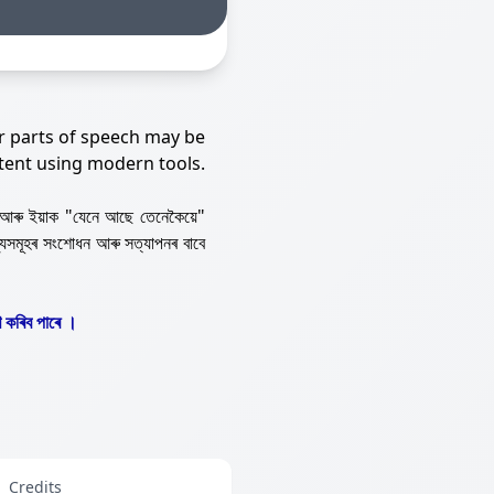
r parts of speech may be
tent using modern tools.
আৰু ইয়াক "যেনে আছে তেনেকৈয়ে"
্যসমূহৰ সংশোধন আৰু সত্যাপনৰ বাবে
 কৰিব পাৰে ।
Credits