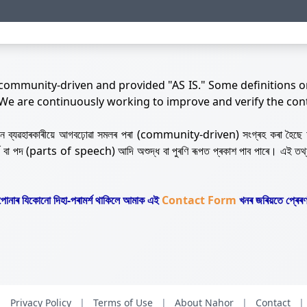
 community-driven and provided "AS IS." Some definitions o
 We are continuously working to improve and verify the con
নজন ব্যৱহাৰকাৰীয়ে আগবঢ়োৱা সমলৰ পৰা (community-driven) সংগ্ৰহ কৰা হৈছে 
ৰ্থ বা পদ (parts of speech) আদি অশুদ্ধ বা পুৰণি ৰূপত প্ৰকাশ পাব পাৰে। এই তথ
োনাৰ যিকোনো দিহা-পৰামৰ্শ থাকিলে আমাক এই
Contact Form
খনৰ জৰিয়তে প্ৰেৰণ
|
Privacy Policy
|
Terms of Use
|
About Nahor
|
Contact
|