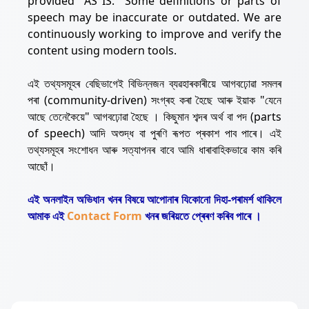
provided "AS IS." Some definitions or parts of
speech may be inaccurate or outdated. We are
continuously working to improve and verify the
content using modern tools.
এই তথ্যসমূহৰ বেছিভাগেই বিভিন্নজন ব্যৱহাৰকাৰীয়ে আগবঢ়োৱা সমলৰ
পৰা (community-driven) সংগ্ৰহ কৰা হৈছে আৰু ইয়াক "যেনে
আছে তেনেকৈয়ে" আগবঢ়োৱা হৈছে । কিছুমান শব্দৰ অৰ্থ বা পদ (parts
of speech) আদি অশুদ্ধ বা পুৰণি ৰূপত প্ৰকাশ পাব পাৰে। এই
তথ্যসমূহৰ সংশোধন আৰু সত্যাপনৰ বাবে আমি ধাৰাবাহিকভাৱে কাম কৰি
আছোঁ।
এই অনলাইন অভিধান খনৰ বিষয়ে আপোনাৰ যিকোনো দিহা-পৰামৰ্শ থাকিলে
আমাক এই
Contact Form
খনৰ জৰিয়তে প্ৰেৰণ কৰিব পাৰে ।