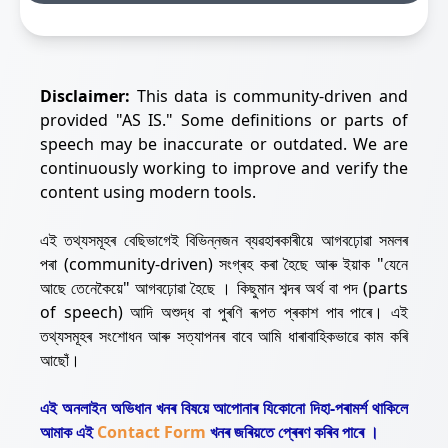
Disclaimer:
This data is community-driven and
provided "AS IS." Some definitions or parts of
speech may be inaccurate or outdated. We are
continuously working to improve and verify the
content using modern tools.
এই তথ্যসমূহৰ বেছিভাগেই বিভিন্নজন ব্যৱহাৰকাৰীয়ে আগবঢ়োৱা সমলৰ
পৰা (community-driven) সংগ্ৰহ কৰা হৈছে আৰু ইয়াক "যেনে
আছে তেনেকৈয়ে" আগবঢ়োৱা হৈছে । কিছুমান শব্দৰ অৰ্থ বা পদ (parts
of speech) আদি অশুদ্ধ বা পুৰণি ৰূপত প্ৰকাশ পাব পাৰে। এই
তথ্যসমূহৰ সংশোধন আৰু সত্যাপনৰ বাবে আমি ধাৰাবাহিকভাৱে কাম কৰি
আছোঁ।
এই অনলাইন অভিধান খনৰ বিষয়ে আপোনাৰ যিকোনো দিহা-পৰামৰ্শ থাকিলে
আমাক এই
Contact Form
খনৰ জৰিয়তে প্ৰেৰণ কৰিব পাৰে ।