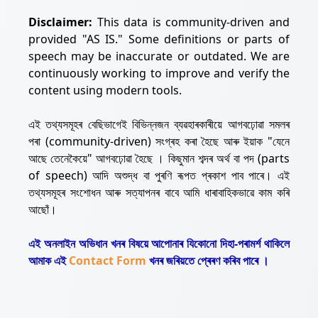
Disclaimer:
This data is community-driven and
provided "AS IS." Some definitions or parts of
speech may be inaccurate or outdated. We are
continuously working to improve and verify the
content using modern tools.
এই তথ্যসমূহৰ বেছিভাগেই বিভিন্নজন ব্যৱহাৰকাৰীয়ে আগবঢ়োৱা সমলৰ
পৰা (community-driven) সংগ্ৰহ কৰা হৈছে আৰু ইয়াক "যেনে
আছে তেনেকৈয়ে" আগবঢ়োৱা হৈছে । কিছুমান শব্দৰ অৰ্থ বা পদ (parts
of speech) আদি অশুদ্ধ বা পুৰণি ৰূপত প্ৰকাশ পাব পাৰে। এই
তথ্যসমূহৰ সংশোধন আৰু সত্যাপনৰ বাবে আমি ধাৰাবাহিকভাৱে কাম কৰি
আছোঁ।
এই অনলাইন অভিধান খনৰ বিষয়ে আপোনাৰ যিকোনো দিহা-পৰামৰ্শ থাকিলে
আমাক এই
Contact Form
খনৰ জৰিয়তে প্ৰেৰণ কৰিব পাৰে ।