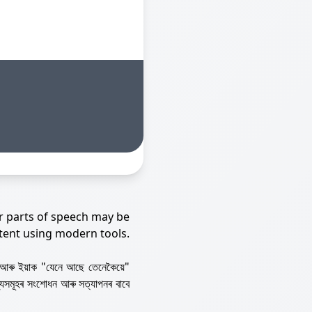
r parts of speech may be
tent using modern tools.
আৰু ইয়াক "যেনে আছে তেনেকৈয়ে"
্যসমূহৰ সংশোধন আৰু সত্যাপনৰ বাবে