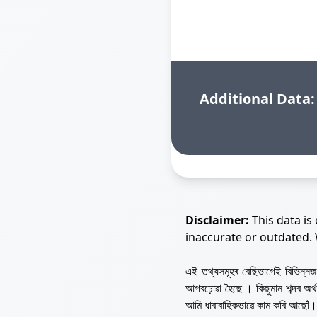
Additional Data:
Disclaimer:
This data is
inaccurate or outdated.
এই তথ্যসমূহৰ বেছিভাগেই বিভিন্
আগবঢ়োৱা হৈছে । কিছুমান শব্দৰ অ
আমি ধাৰাবাহিকভাৱে কাম কৰি আছোঁ।