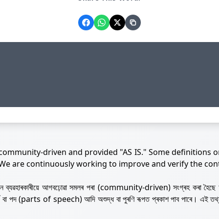
 community-driven and provided "AS IS." Some definitions o
 We are continuously working to improve and verify the con
নজন ব্যৱহাৰকাৰীয়ে আগবঢ়োৱা সমলৰ পৰা (community-driven) সংগ্ৰহ কৰা হৈছে 
ৰ্থ বা পদ (parts of speech) আদি অশুদ্ধ বা পুৰণি ৰূপত প্ৰকাশ পাব পাৰে। এই তথ