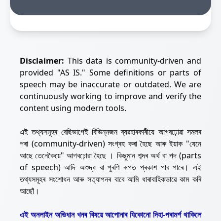
Disclaimer:
This data is community-driven and
provided "AS IS." Some definitions or parts of
speech may be inaccurate or outdated. We are
continuously working to improve and verify the
content using modern tools.
এই তথ্যসমূহৰ বেছিভাগেই বিভিন্নজন ব্যৱহাৰকাৰীয়ে আগবঢ়োৱা সমলৰ
পৰা (community-driven) সংগ্ৰহ কৰা হৈছে আৰু ইয়াক "যেনে
আছে তেনেকৈয়ে" আগবঢ়োৱা হৈছে । কিছুমান শব্দৰ অৰ্থ বা পদ (parts
of speech) আদি অশুদ্ধ বা পুৰণি ৰূপত প্ৰকাশ পাব পাৰে। এই
তথ্যসমূহৰ সংশোধন আৰু সত্যাপনৰ বাবে আমি ধাৰাবাহিকভাৱে কাম কৰি
আছোঁ।
এই অনলাইন অভিধান খনৰ বিষয়ে আপোনাৰ যিকোনো দিহা-পৰামৰ্শ থাকিলে