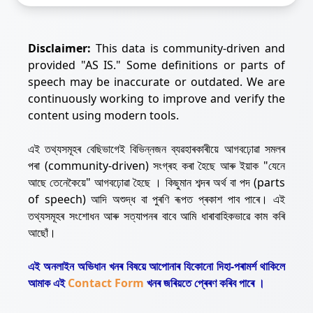
Disclaimer:
This data is community-driven and
provided "AS IS." Some definitions or parts of
speech may be inaccurate or outdated. We are
continuously working to improve and verify the
content using modern tools.
এই তথ্যসমূহৰ বেছিভাগেই বিভিন্নজন ব্যৱহাৰকাৰীয়ে আগবঢ়োৱা সমলৰ
পৰা (community-driven) সংগ্ৰহ কৰা হৈছে আৰু ইয়াক "যেনে
আছে তেনেকৈয়ে" আগবঢ়োৱা হৈছে । কিছুমান শব্দৰ অৰ্থ বা পদ (parts
of speech) আদি অশুদ্ধ বা পুৰণি ৰূপত প্ৰকাশ পাব পাৰে। এই
তথ্যসমূহৰ সংশোধন আৰু সত্যাপনৰ বাবে আমি ধাৰাবাহিকভাৱে কাম কৰি
আছোঁ।
এই অনলাইন অভিধান খনৰ বিষয়ে আপোনাৰ যিকোনো দিহা-পৰামৰ্শ থাকিলে
আমাক এই
Contact Form
খনৰ জৰিয়তে প্ৰেৰণ কৰিব পাৰে ।