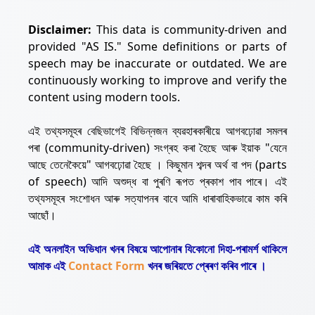
Disclaimer:
This data is community-driven and
provided "AS IS." Some definitions or parts of
speech may be inaccurate or outdated. We are
continuously working to improve and verify the
content using modern tools.
এই তথ্যসমূহৰ বেছিভাগেই বিভিন্নজন ব্যৱহাৰকাৰীয়ে আগবঢ়োৱা সমলৰ
পৰা (community-driven) সংগ্ৰহ কৰা হৈছে আৰু ইয়াক "যেনে
আছে তেনেকৈয়ে" আগবঢ়োৱা হৈছে । কিছুমান শব্দৰ অৰ্থ বা পদ (parts
of speech) আদি অশুদ্ধ বা পুৰণি ৰূপত প্ৰকাশ পাব পাৰে। এই
তথ্যসমূহৰ সংশোধন আৰু সত্যাপনৰ বাবে আমি ধাৰাবাহিকভাৱে কাম কৰি
আছোঁ।
এই অনলাইন অভিধান খনৰ বিষয়ে আপোনাৰ যিকোনো দিহা-পৰামৰ্শ থাকিলে
আমাক এই
Contact Form
খনৰ জৰিয়তে প্ৰেৰণ কৰিব পাৰে ।