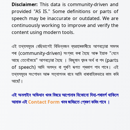
Disclaimer:
This data is community-driven and
provided "AS IS." Some definitions or parts of
speech may be inaccurate or outdated. We are
continuously working to improve and verify the
content using modern tools.
এই তথ্যসমূহৰ বেছিভাগেই বিভিন্নজন ব্যৱহাৰকাৰীয়ে আগবঢ়োৱা সমলৰ
পৰা (community-driven) সংগ্ৰহ কৰা হৈছে আৰু ইয়াক "যেনে
আছে তেনেকৈয়ে" আগবঢ়োৱা হৈছে । কিছুমান শব্দৰ অৰ্থ বা পদ (parts
of speech) আদি অশুদ্ধ বা পুৰণি ৰূপত প্ৰকাশ পাব পাৰে। এই
তথ্যসমূহৰ সংশোধন আৰু সত্যাপনৰ বাবে আমি ধাৰাবাহিকভাৱে কাম কৰি
আছোঁ।
এই অনলাইন অভিধান খনৰ বিষয়ে আপোনাৰ যিকোনো দিহা-পৰামৰ্শ থাকিলে
আমাক এই
Contact Form
খনৰ জৰিয়তে প্ৰেৰণ কৰিব পাৰে ।