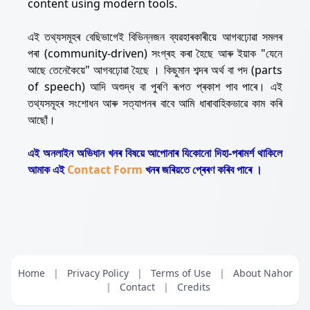
content using modern tools.
এই তথ্যসমূহৰ বেছিভাগেই বিভিন্নজন ব্যৱহাৰকাৰীয়ে আগবঢ়োৱা সমলৰ
পৰা (community-driven) সংগ্ৰহ কৰা হৈছে আৰু ইয়াক "যেনে
আছে তেনেকৈয়ে" আগবঢ়োৱা হৈছে । কিছুমান শব্দৰ অৰ্থ বা পদ (parts
of speech) আদি অশুদ্ধ বা পুৰণি ৰূপত প্ৰকাশ পাব পাৰে। এই
তথ্যসমূহৰ সংশোধন আৰু সত্যাপনৰ বাবে আমি ধাৰাবাহিকভাৱে কাম কৰি
আছোঁ।
এই অনলাইন অভিধান খনৰ বিষয়ে আপোনাৰ যিকোনো দিহা-পৰামৰ্শ থাকিলে
আমাক এই
Contact Form
খনৰ জৰিয়তে প্ৰেৰণ কৰিব পাৰে ।
Home
|
Privacy Policy
|
Terms of Use
|
About Nahor
|
Contact
|
Credits