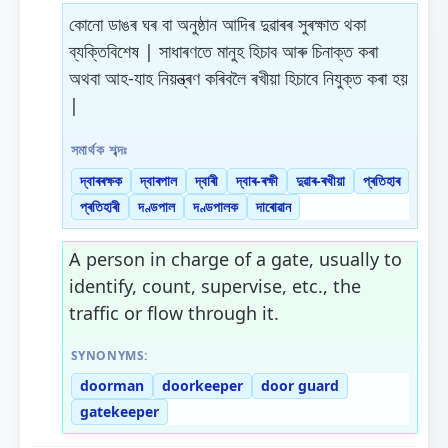
কোনো ডাঙৰ ঘৰ বা অনুষ্ঠান আদিৰ দুৱাৰৰ সুৰক্ষাত থকা
ব্যক্তিবিশেষ | সাধাৰণতে মানুহ হিচাব আৰু চিনাক্ত কৰা
অথবা আহ-যাহ নিয়ন্ত্ৰণ কৰিবলৈ ৰখীয়া হিচাবে নিযুক্ত কৰা হয়
|
সমাৰ্থক শব্দঃ
দ্বাৰৰক্ষক
দ্বাৰপাল
দ্বাৰী
দ্বাৰ-ৰক্ষী
দুৱাৰ-ৰখীয়া
প্ৰতিহাৰ
প্ৰতিহাৰী
দণ্ডপাল
দণ্ডপালক
দাৰোৱান
A person in charge of a gate, usually to
identify, count, supervise, etc., the
traffic or flow through it.
SYNONYMS:
doorman
doorkeeper
door guard
gatekeeper