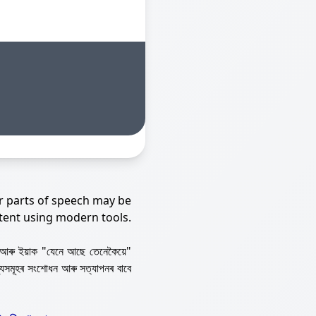
r parts of speech may be
tent using modern tools.
আৰু ইয়াক "যেনে আছে তেনেকৈয়ে"
্যসমূহৰ সংশোধন আৰু সত্যাপনৰ বাবে