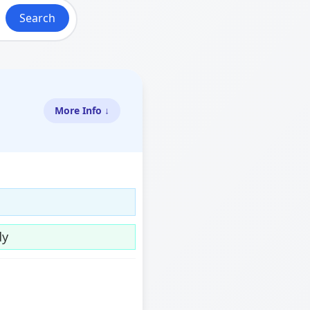
Search
More Info ↓
dy