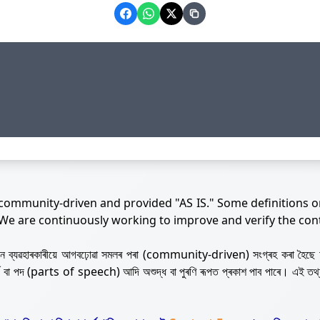
 community-driven and provided "AS IS." Some definitions o
 We are continuously working to improve and verify the con
নজন ব্যৱহাৰকাৰীয়ে আগবঢ়োৱা সমলৰ পৰা (community-driven) সংগ্ৰহ কৰা হৈছে 
ৰ্থ বা পদ (parts of speech) আদি অশুদ্ধ বা পুৰণি ৰূপত প্ৰকাশ পাব পাৰে। এই তথ