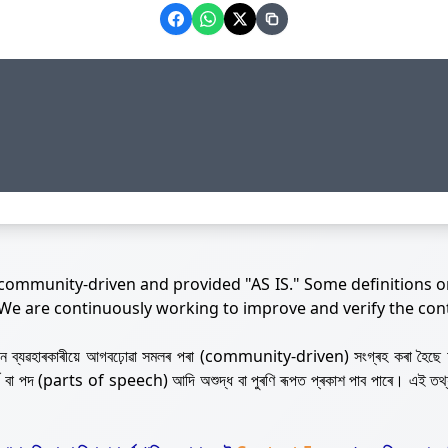
 community-driven and provided "AS IS." Some definitions o
 We are continuously working to improve and verify the con
নজন ব্যৱহাৰকাৰীয়ে আগবঢ়োৱা সমলৰ পৰা (community-driven) সংগ্ৰহ কৰা হৈছে 
ৰ্থ বা পদ (parts of speech) আদি অশুদ্ধ বা পুৰণি ৰূপত প্ৰকাশ পাব পাৰে। এই তথ