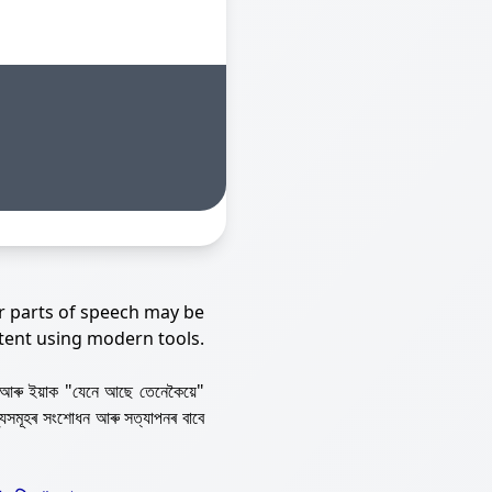
r parts of speech may be
tent using modern tools.
আৰু ইয়াক "যেনে আছে তেনেকৈয়ে"
্যসমূহৰ সংশোধন আৰু সত্যাপনৰ বাবে