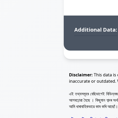
Additional Data:
Disclaimer:
This data is
inaccurate or outdated.
এই তথ্যসমূহৰ বেছিভাগেই বিভিন্
আগবঢ়োৱা হৈছে । কিছুমান শব্দৰ অ
আমি ধাৰাবাহিকভাৱে কাম কৰি আছোঁ।