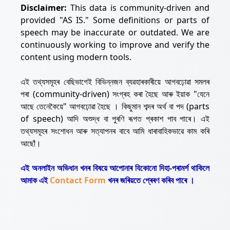
Disclaimer:
This data is community-driven and
provided "AS IS." Some definitions or parts of
speech may be inaccurate or outdated. We are
continuously working to improve and verify the
content using modern tools.
এই তথ্যসমূহৰ বেছিভাগেই বিভিন্নজন ব্যৱহাৰকাৰীয়ে আগবঢ়োৱা সমলৰ
পৰা (community-driven) সংগ্ৰহ কৰা হৈছে আৰু ইয়াক "যেনে
আছে তেনেকৈয়ে" আগবঢ়োৱা হৈছে । কিছুমান শব্দৰ অৰ্থ বা পদ (parts
of speech) আদি অশুদ্ধ বা পুৰণি ৰূপত প্ৰকাশ পাব পাৰে। এই
তথ্যসমূহৰ সংশোধন আৰু সত্যাপনৰ বাবে আমি ধাৰাবাহিকভাৱে কাম কৰি
আছোঁ।
এই অনলাইন অভিধান খনৰ বিষয়ে আপোনাৰ যিকোনো দিহা-পৰামৰ্শ থাকিলে
আমাক এই
Contact Form
খনৰ জৰিয়তে প্ৰেৰণ কৰিব পাৰে ।