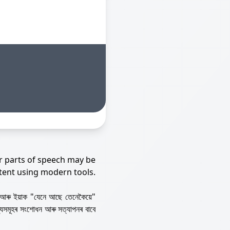
r parts of speech may be
tent using modern tools.
আৰু ইয়াক "যেনে আছে তেনেকৈয়ে"
্যসমূহৰ সংশোধন আৰু সত্যাপনৰ বাবে