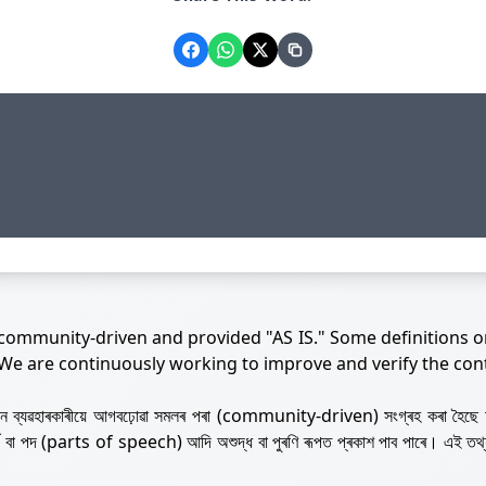
 community-driven and provided "AS IS." Some definitions o
 We are continuously working to improve and verify the con
নজন ব্যৱহাৰকাৰীয়ে আগবঢ়োৱা সমলৰ পৰা (community-driven) সংগ্ৰহ কৰা হৈছে 
ৰ্থ বা পদ (parts of speech) আদি অশুদ্ধ বা পুৰণি ৰূপত প্ৰকাশ পাব পাৰে। এই তথ