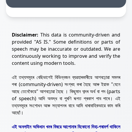
Disclaimer:
This data is community-driven and
provided "AS IS." Some definitions or parts of
speech may be inaccurate or outdated. We are
continuously working to improve and verify the
content using modern tools.
এই তথ্যসমূহৰ বেছিভাগেই বিভিন্নজন ব্যৱহাৰকাৰীয়ে আগবঢ়োৱা সমলৰ
পৰা (community-driven) সংগ্ৰহ কৰা হৈছে আৰু ইয়াক "যেনে
আছে তেনেকৈয়ে" আগবঢ়োৱা হৈছে । কিছুমান শব্দৰ অৰ্থ বা পদ (parts
of speech) আদি অশুদ্ধ বা পুৰণি ৰূপত প্ৰকাশ পাব পাৰে। এই
তথ্যসমূহৰ সংশোধন আৰু সত্যাপনৰ বাবে আমি ধাৰাবাহিকভাৱে কাম কৰি
আছোঁ।
এই অনলাইন অভিধান খনৰ বিষয়ে আপোনাৰ যিকোনো দিহা-পৰামৰ্শ থাকিলে