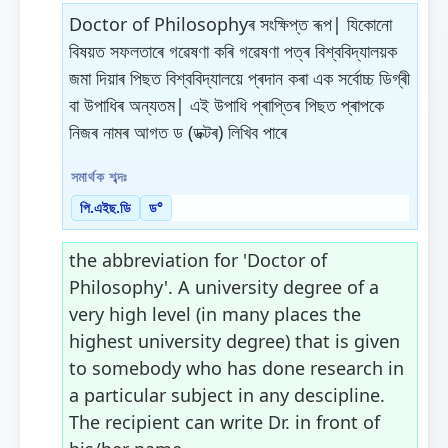
Doctor of Philosophyৰ সংক্ষিপ্ত ৰূপ| যিকোনো
বিষয়ত সফলতাৰে গৱেষণা কৰি গৱেষণা পত্ৰ বিশ্ববিদ্যালয়ক
জমা দিয়াৰ পিছত বিশ্ববিদ্যালয়ে প্ৰদান কৰা এক সৰ্বোচ্চ ডিগ্ৰী
বা উপাধিৰ অন্যতম| এই উপাধি প্ৰাপ্তিৰ পিছত প্ৰাপকে
নিজৰ নামৰ আগত ড (ডক্টৰ) লিখিব পাৰে
সমাৰ্থক শব্দঃ
পি.এইছ.ডি
ড°
the abbreviation for 'Doctor of
Philosophy'. A university degree of a
very high level (in many places the
highest university degree) that is given
to somebody who has done research in
a particular subject in any descipline.
The recipient can write Dr. in front of