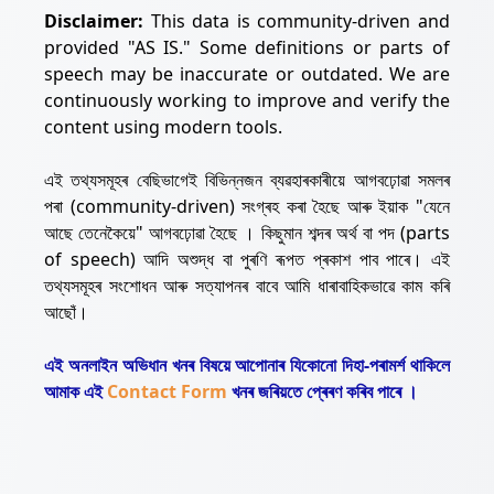
Disclaimer:
This data is community-driven and
provided "AS IS." Some definitions or parts of
speech may be inaccurate or outdated. We are
continuously working to improve and verify the
content using modern tools.
এই তথ্যসমূহৰ বেছিভাগেই বিভিন্নজন ব্যৱহাৰকাৰীয়ে আগবঢ়োৱা সমলৰ
পৰা (community-driven) সংগ্ৰহ কৰা হৈছে আৰু ইয়াক "যেনে
আছে তেনেকৈয়ে" আগবঢ়োৱা হৈছে । কিছুমান শব্দৰ অৰ্থ বা পদ (parts
of speech) আদি অশুদ্ধ বা পুৰণি ৰূপত প্ৰকাশ পাব পাৰে। এই
তথ্যসমূহৰ সংশোধন আৰু সত্যাপনৰ বাবে আমি ধাৰাবাহিকভাৱে কাম কৰি
আছোঁ।
এই অনলাইন অভিধান খনৰ বিষয়ে আপোনাৰ যিকোনো দিহা-পৰামৰ্শ থাকিলে
আমাক এই
Contact Form
খনৰ জৰিয়তে প্ৰেৰণ কৰিব পাৰে ।