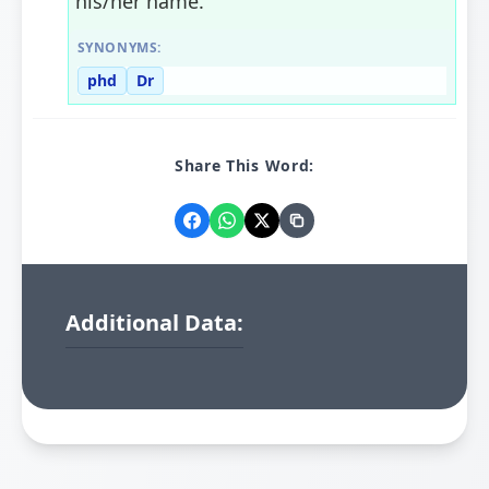
his/her name.
SYNONYMS:
phd
Dr
Share This Word:
Additional Data: