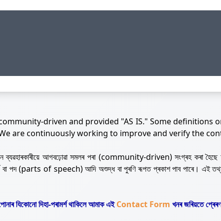
 community-driven and provided "AS IS." Some definitions o
 We are continuously working to improve and verify the con
নজন ব্যৱহাৰকাৰীয়ে আগবঢ়োৱা সমলৰ পৰা (community-driven) সংগ্ৰহ কৰা হৈছে 
ৰ্থ বা পদ (parts of speech) আদি অশুদ্ধ বা পুৰণি ৰূপত প্ৰকাশ পাব পাৰে। এই তথ
োনাৰ যিকোনো দিহা-পৰামৰ্শ থাকিলে আমাক এই
Contact Form
খনৰ জৰিয়তে প্ৰেৰণ