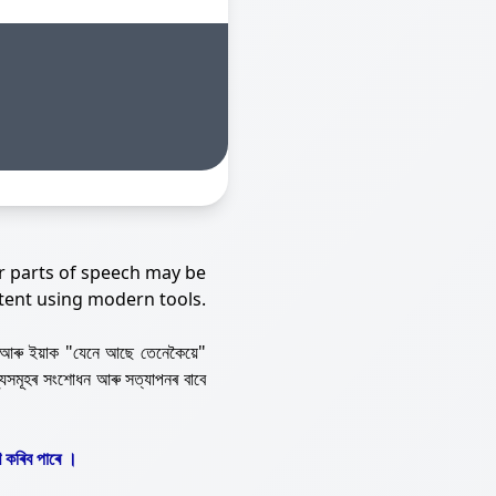
r parts of speech may be
tent using modern tools.
আৰু ইয়াক "যেনে আছে তেনেকৈয়ে"
্যসমূহৰ সংশোধন আৰু সত্যাপনৰ বাবে
 কৰিব পাৰে ।